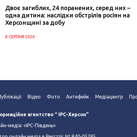
Двоє загиблих, 24 поранених, серед них –
одна дитина: наслідки обстрілів росіян на
Херсонщині за добу
8 СЕРПНЯ 2026
Публікації
Відео
Фото
Антифейк
Медіацентр
Про
ормаційне агентство “ IPC-Херсон”
йн-медіа:
«ІРС-Південь»
тор онлайн медіа в Реєстрі: № R40-05285