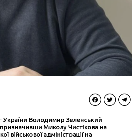
Facebook
Twitter
Telegra
нт України Володимир Зеленський
призначивши Миколу Чистікова на
ої військової адміністрації на