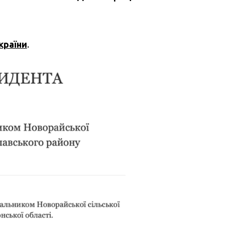
країни
.