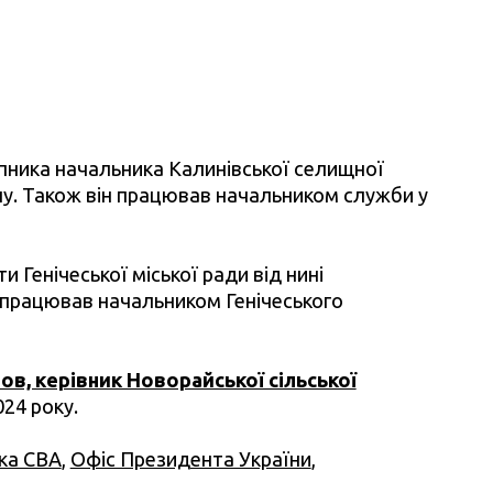
пника начальника Калинівської селищної
ну. Також він працював начальником служби у
 Генічеської міської ради від нині
н працював начальником Генічеського
в, керівник Новорайської сільської
024 року.
ка СВА
,
Офіс Президента України
,