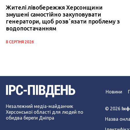
Жителі лівобережжя Херсонщини
змушені самостійно закуповувати
генератори, щоб розвʼязати проблему з
водопостачанням
8 СЕРПНЯ 2026
Новини
Незалежний медіа-майданчик
© 2026
Інф
Херсонської області для людей по
обидва береги Дніпра
Назва онла
Ідентифіка