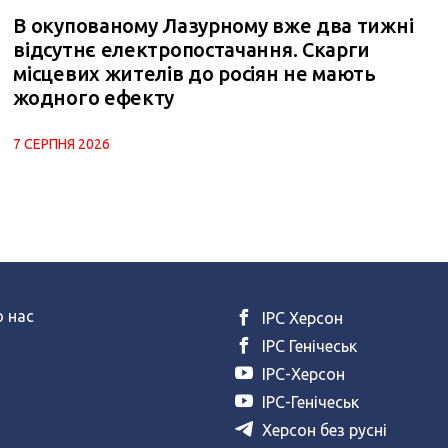
В окупованому Лазурному вже два тижні
відсутнє електропостачання. Скарги
місцевих жителів до росіян не мають
жодного ефекту
7 СЕРПНЯ 2026
 нас
ІРС Херсон
ІРС Генічеськ
ІРС-Херсон
ІРС-Генічеськ
Херсон без русні