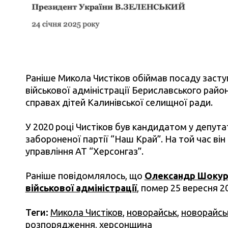
Раніше Микола Чистіков обіймав посаду засту
військової адміністрації Бериславського райо
справах дітей Калинівської селищної ради.
У 2020 році Чистіков був кандидатом у депутати
забороненої партії “Наш Край”. На той час ві
управління АТ “Херсонгаз”.
Раніше повідомлялось, що
Олександр Шокуро
військової адміністрації
, помер 25 вересня 2
Теги:
Микола Чистіков
,
новорайськ
,
новорайсь
розпорядження
,
херсонщина