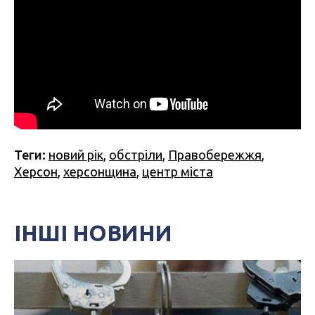
Теги:
новий рік
,
обстріли
,
Правобережжя
,
Херсон
,
херсонщина
,
центр міста
ІНШІ НОВИНИ