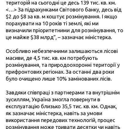
територій на сьогодні це десь 139 тис. кв. км.
<…> За підрахунками Світового банку, десь від
$2 до $8 за кв. м коштує розмінування. І якщо
порахувати на 10 років ті землі, які ми
визначили пріоритетними для розмінування, то
це майже $38 млрд”, – зазначає міністерка.
Особливо небезпечними залишаються лісові
масиви, де 4,5 тис. кв. км потребують
розмінування, та природоохоронні території у
прифронтових регіонах. За останні два роки
було очищено лише 10% замінованих лісів.
Завдяки співпраці з партнерами та внутрішнім
зусиллям, Україна змогла повернути в
експлуатацію близько 35,5 тис. кв. км. Однак,
як зазначає міністерка, навіть за умови
використання передових технологій, процес
розмінування може тривати десятки чи навіть