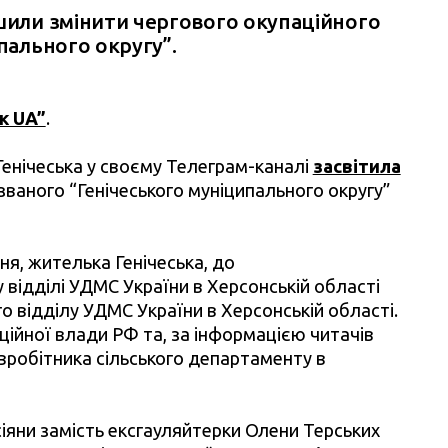
ішили змінити чергового окупаційного
пального округу”.
к UA”
.
 Генічеська у своєму Телеграм-каналі
засвітила
званого “Генічеського муніципального округу”
ня, жителька Генічеська, до
 відділі УДМС України в Херсонській області
о відділу УДМС України в Херсонській області.
аційної влади РФ та, за інформацією читачів
івробітника сільського департаменту в
осіяни замість ексгауляйтерки Олени Терських