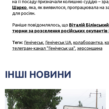
на її посаду призначали колишню суддю – зра
Шарко
, яка, як виявилося, пропрацювала на 
для росіян.
Раніше повідомлялось, що
Віталій Білінськи
тюрми за розселення російських окупантів 
Теги:
Генічеськ
,
Генічеськ UA
,
колаборантка
,
к
телеграм-канал "Генічеськ ua"
,
херсонщина
ІНШІ НОВИНИ