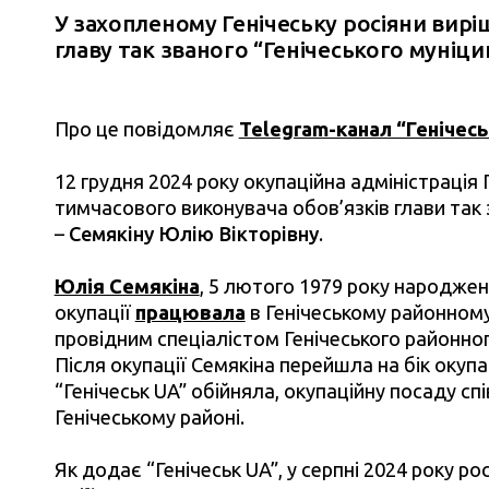
У захопленому Генічеську росіяни вир
главу так званого “Генічеського муніци
Про це повідомляє
Telegram-канал “Генічесь
12 грудня 2024 року окупаційна адміністрація
тимчасового виконувача обов’язків глави так 
–
Семякіну Юлію Вікторівну
.
Юлія Семякіна
, 5 лютого 1979 року народжен
окупації
працювала
в Генічеському районному
провідним спеціалістом Генічеського районног
Після окупації Семякіна перейшла на бік окуп
“Генічеськ UA” обійняла, окупаційну посаду сп
Генічеському районі.
Як додає “Генічеськ UA”, у серпні 2024 року р