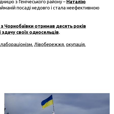
дницю з Генічеського району –
Наталію
займаній посаді недовго і стала неефективною
й з Чорнобаївки отримав десять років
і здачу своїх односельців
.
олабораціонізм
,
Лівобережжя
,
окупація
,