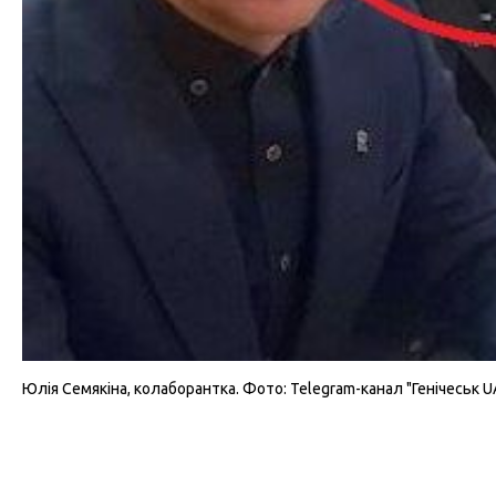
Юлія Семякіна, колаборантка. Фото: Telegram-канал "Генічеськ UA