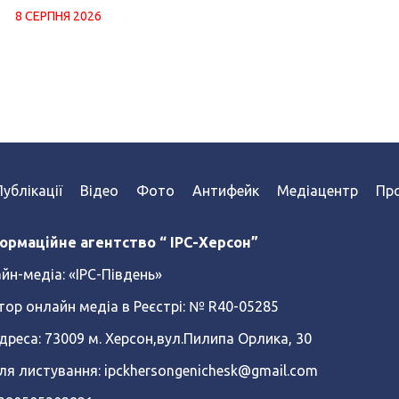
8 СЕРПНЯ 2026
Публікації
Відео
Фото
Антифейк
Медіацентр
Про
ормаційне агентство “ IPC-Херсон”
йн-медіа:
«ІРС-Південь»
тор онлайн медіа в Реєстрі: № R40-05285
реса: 73009 м. Херсон,вул.Пилипа Орлика, 30
ля листування: ipckhersongenichesk@gmail.com