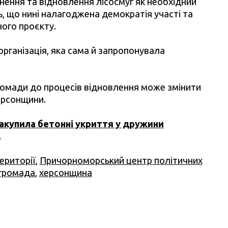
нення та відновлення лісосмуг як необхідний
ть, що нині налагоджена демократія участі та
ого проєкту.
рганізація, яка сама й запропонувала
ромади до процесів відновлення може змінити
Херсонщини.
акупила бетонні укриття у дружини
.
території
,
Причорноморський центр політичних
 громада
,
херсонщина