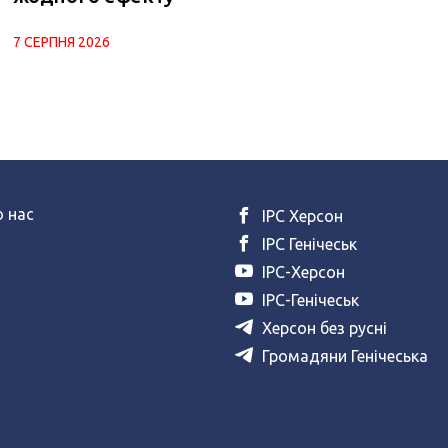
7 СЕРПНЯ 2026
 нас
ІРС Херсон
ІРС Генічеськ
ІРС-Херсон
ІРС-Генічеськ
Херсон без русні
Громадяни Генічеська