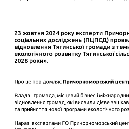
23 жовтня 2024 року експерти Причор
соціальних досліджень (
ПЦПСД)
провел
відновлення Тягинської громади з тем
екологічного розвитку Тягинської сіль
2028 роки».
Про це повідомляє
Причорноморський центр
Влада і громада, місцевий бізнес і міжнародн
відновлення громад, які виявили дієве зацік
та прийняття нової програми екологічного роз
Наразі експертами ГО Причорноморський цент