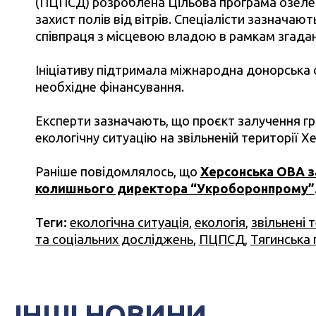
(
ПЦПСД
) розроблена Цільова програма озеле
захист полів від вітрів. Спеціалісти зазначаю
співпраця з місцевою владою в рамкам згадан
Ініціативу підтримала міжнародна донорська о
необхідне фінансування.
Експерти зазначають, що проєкт залучення г
екологічну ситуацію на звільненій території 
Раніше повідомлялось, що
Херсонська ОВА з
колишнього директора “Укроборонпрому”
Теги:
екологічна ситуація
,
екологія
,
звільнені 
та соціальних досліджень
,
ПЦПСД
,
Тягинська
ІНШІ НОВИНИ