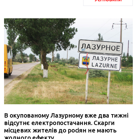
В окупованому Лазурному вже два тижні
відсутнє електропостачання. Скарги
місцевих жителів до росіян не мають
жодного ефекту