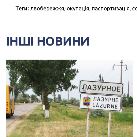
Теги:
лвобережжя
,
окупація
,
паспортизація
,
с
ІНШІ НОВИНИ