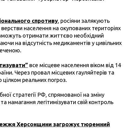
іонального спротиву
, росіяни залякують
 верстви населення на окупованих територіях
е зможуть отримати життєво необхідний
аючи на відсутність медикаментів у цивільних
реченою.
ртизувати”
все місцеве населення віком від 14
аїни. Через провал місцевих гауляйтерів та
о цілком реальних погроз.
ої стратегії РФ, спрямованої на зміну
та намагання легітимізувати свій контроль
режжя Херсонщини загрожує тюремний