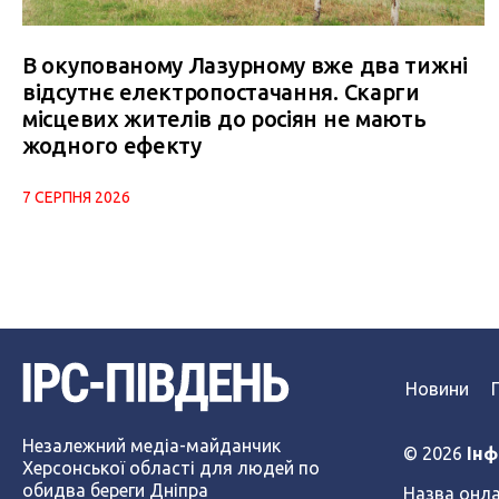
В окупованому Лазурному вже два тижні
відсутнє електропостачання. Скарги
місцевих жителів до росіян не мають
жодного ефекту
7 СЕРПНЯ 2026
Новини
Незалежний медіа-майданчик
© 2026
Інф
Херсонської області для людей по
обидва береги Дніпра
Назва онла