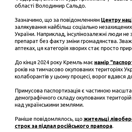
області Володимир Сальдо.
Зазначимо, що за повідомленням
Центру нац
залякування найбільш соціально незахищених
України. Наприклад, інсулінозалежні люди н
препарат без факту зміни громадянства. Зваж
аптеках, ця категорія хворих стає просто при
До кінця 2024 року Кремль має
намір “паспо
років на тимчасово окупованих територіях Укр
колаборантів у цьому процесі, ворог вдався д
Примусова паспортизація є частиною масштабн
демографічного складу окупованих територій 
над українськими землями.
Раніше повідомлялось, що
жительці лівобе
строк за підпал російського прапора
.