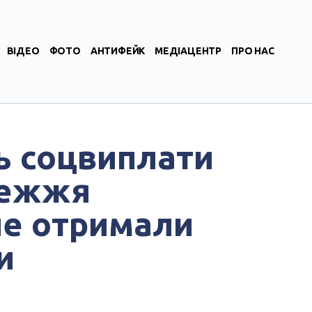
ВІДЕО
ФОТО
АНТИФЕЙК
МЕДІАЦЕНТР
ПРО НАС
ь соцвиплати
режжя
не отримали
и