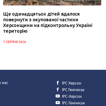
Ще одинадцятьох дітей вдалося
повернути з окупованої частини
Херсонщини на підконтрольну Україні
територію
7 СЕРПНЯ 2026
 нас
ІРС Херсон
ІРС Генічеськ
ІРС-Херсон
ІРС-Генічеськ