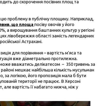
одить до скорочення посівних площ та
и цю проблему в публічну площину. Наприклад,
явив, що площа
посіву овочів у його
80%, а вирощування баштанних культур у регіоні
ицях лівобережжя області замість легендарних
російської Астрахані.
иція для порівняння – вартість м’яса та
ситуація вже діаметрально протилежна.
може вважатись делікатесом – 350 гривень за
 районі мешкає найбільша кількість мусульман
о, за логікою, його пропозиція мала б бути
упованій території не працює. В Херсоні
 але вартість її набагато нижча, ніж у