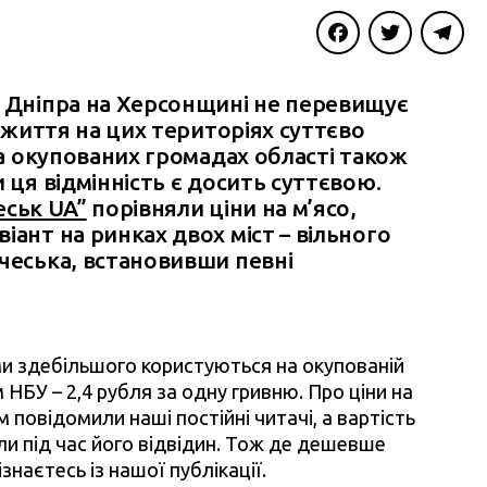
Facebook
Twitter
Telegra
и Дніпра на Херсонщині не перевищує
і життя на цих територіях суттєво
та окупованих громадах області також
 ця відмінність є досить суттєвою.
еськ UA”
порівняли ціни на м’ясо,
іант на ринках двох міст – вільного
ічеська, встановивши певні
ими здебільшого користуються на окупованій
 НБУ – 2,4 рубля за одну гривню. Про ціни на
повідомили наші постійні читачі, а вартість
ли під час його відвідин. Тож де дешевше
знаєтесь із нашої публікації.