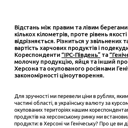
Відстань між правим та лівим берегам
кількох кілометрів, проте рівень якост
відрізняється. Різниться у звільнених 
вартість харчових продуктів і подекуди
Кореспонденти
“IPC-Південь”
та
“Геніч
молочну продукцію, яйця та інший пров
Херсона та окупованого росіянами Ген
закономірності ціноутворення.
Для зручності ми перевели ціни в рублях, як
частині області, в українську валюту за курсом
окупованих територіях нашим кореспондентам 
продуктів на херсонському ринку ми встанови
продукти: в Херсоні чи Генічеську? Про це ви ді