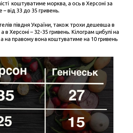
істі коштуватиме морква, а ось в Херсоні за
– від 33 до 35 гривень.
телів півдня України, також трохи дешевша в
 а в Херсоні – 32-35 гривень. Кілограм цибулі на
, а на правому вона коштуватиме на 10 гривень