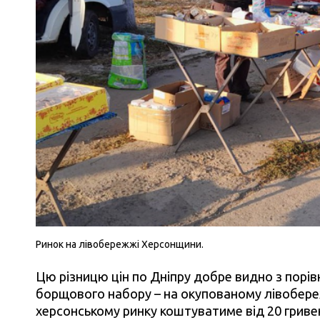
Ринок на лівобережжі Херсонщини.
Цю різницю цін по Дніпру добре видно з порів
борщового набору – на окупованому лівобереж
херсонському ринку коштуватиме від 20 гривен