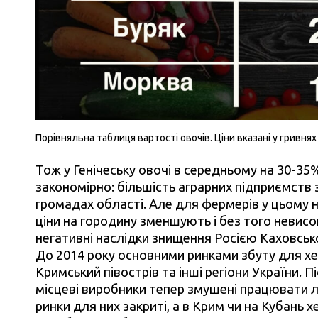
Порівняльна таблиця вартості овочів. Ціни вказані у гривнях 
Тож у Генічеську овочі в середньому на 30-35
закономірно: більшість аграрних підприємств
громадах області. Але для фермерів у цьому н
ціни на городину зменшують і без того невисо
негативні наслідки знищення Росією Каховськ
До 2014 року основними ринками збуту для хер
Кримський півострів та інші регіони України. П
місцеві виробники тепер змушені працювати л
ринки для них закриті, а в Крим чи на Кубань 