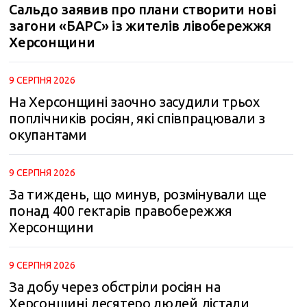
Сальдо заявив про плани створити нові
загони «БАРС» із жителів лівобережжя
Херсонщини
9 СЕРПНЯ 2026
На Херсонщині заочно засудили трьох
поплічників росіян, які співпрацювали з
окупантами
9 СЕРПНЯ 2026
За тиждень, що минув, розмінували ще
понад 400 гектарів правобережжя
Херсонщини
9 СЕРПНЯ 2026
За добу через обстріли росіян на
Херсонщині десятеро людей дістали