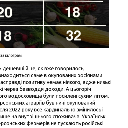
за кілограм.
% дешевші й це, як вже говорилось,
 знаходиться саме в окупованих росіянами
асправді позитиву немає ніякого, адже низькі
кі через безводдя доходи. А цьогоріч
ого водосховища були посилені сухим літом.
сонських аграріїв був нині окупований
ісля 2022 року все кардинально змінилось і
ише на внутрішнього споживача. Українські
херсонських фермерів не пускають російські