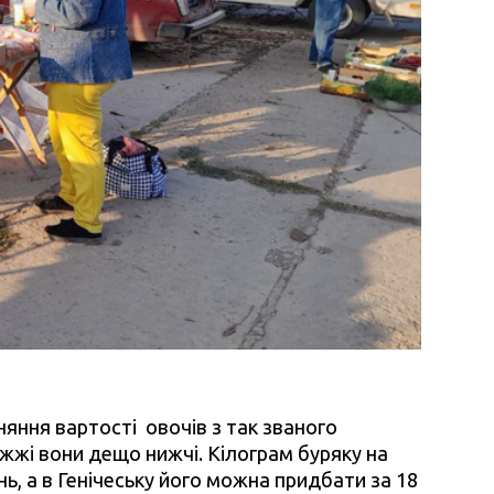
няння вартості овочів з так званого
жі вони дещо нижчі. Кілограм буряку на
ь, а в Генічеську його можна придбати за 18