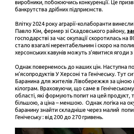
виробники, побоюючись конкуренції. Це призв
банкрутства дрібних підприємств.
Влітку 2024 року аграрії-колаборанти винесл
Павло Кім, фермер зі Скадовського району,
за
господарстві за час окупації скоротилась на 
стало взагалі нерентабельним і скоро на пол
херсонських кавунів можуть з’явитися ягоди з 
Однак повернемось до наших цін. Наступна поз
м’ясопродуктів У Херсоні та Генічеську. Тут 
Баранина для жителів Лівобережжя за ціною 
кілограм. Враховуючи, що саме в Генічеському
області, які формують попит на цей продукт, т
більшою, а ціна – меншою. Однак логіка на ок
баранину знайти складніше через малий попит,
Генічеську : від 200 до 270 гривень.