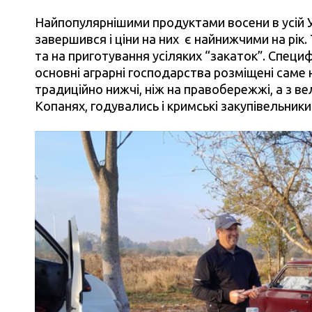
Найпопулярнішими продуктами восени в усій Ук
завершився і ціни на них є найнижчими на рік
та на приготування усіляких “закаток”. Специф
основні аграрні господарства розміщені саме н
традиційно нижчі, ніж на правобережжі, а з ве
Копанях, годувались і кримські закупівельники