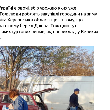
раїні є овочі, збір урожаю яких уже
. Тож люди роблять закупівлі городини на зиму
іка Херсонської області ще і в тому, що
а лівому березі Дніпра. Тож ціни тут
ликих гуртових ринків, як, наприклад, у Великих
.