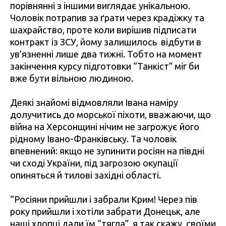
порівнянні з іншими виглядає унікальною.
Чоловік потрапив за ґрати через крадіжку та
шахрайство, проте коли вирішив підписати
контракт із ЗСУ, йому залишилось відбути в
ув’язненні лише два тижні. Тобто на момент
закінчення курсу підготовки “Танкіст” міг би
вже бути вільною людиною.
Деякі знайомі відмовляли Івана наміру
долучитись до морської піхоти, вважаючи, що
війна на Херсонщині нічим не загрожує його
рідному Івано-Франківську. Та чоловік
впевнений: якщо не зупинити росіян на півдні
чи сході України, під загрозою окупації
опиняться й тилові західні області.
“Росіяни прийшли і забрали Крим! Через пів
року прийшли і хотіли забрати Донецьк, але
наші хлопці дали їм “тягла”, я так скажу, своїми