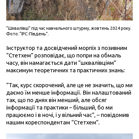
“Шквалівці” під час навчального штурму, жовтень 2024 року.
Фото: “IPC-Південь”.
Інструктор та досвідчений морпіх з позивним
“Стетхем” розповідає, що попри на обмаль
часу, він намагається дати “шквалівціям”
максимум теоретичних та практичних знань:
“Так, курс скорочений, але це не значить, що ми
даємо їм менше інформації. Він налаштований
так, що по днях він менший, але обсяг
інформації та практики – більший, бо ми
працюємо і в ночі, і у вільний час”, – повідомив
нашим кореспондентам “Стетхем”.