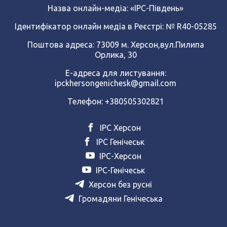
Назва онлайн-медіа:
«ІРС-Південь»
Ідентифікатор онлайн медіа в Реєстрі: № R40-05285
Поштова адреса: 73009 м. Херсон,вул.Пилипа
Орлика, 30
Е-адреса для листування:
ipckhersongenichesk@gmail.com
Телефон: +380505302821
ІРС Херсон
ІРС Генічеськ
ІРС-Херсон
ІРС-Генічеськ
Херсон без русні
Громадяни Генічеська