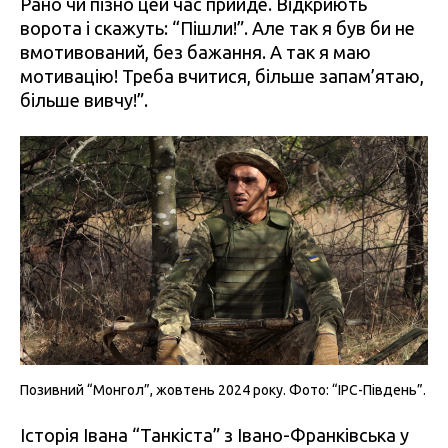
Рано чи пізно цей час прийде. Відкриють
ворота і скажуть: “Пішли!”. Але так я був би не
вмотивований, без бажання. А так я маю
мотивацію! Треба вчитися, більше запам’ятаю,
більше вивчу!”.
Позивний “Монгол”, жовтень 2024 року. Фото: “IPC-Південь”.
Історія Івана “Танкіста” з Івано-Франківська у