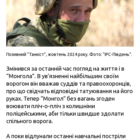
Позивний “Танкіст”, жовтень 2024 року. Фото: ”IPC-Південь”.
Змінився за останній час погляд на життя і в
“Монгола”. В ув’язненні найбільшим своїм
ворогом він вважав суддів та правоохоронців,
про що свідчать відповідні татуювання на його
руках. Тепер “Монгол” без вагань згоден
воювати пліч-о-пліч з колишніми
поліцейськими, аби тільки швидше здолати
спільного ворога.
А поки відлунали останні навчальні постріли