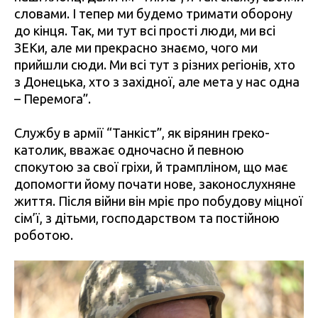
словами. І тепер ми будемо тримати оборону
до кінця. Так, ми тут всі прості люди, ми всі
ЗЕКи, але ми прекрасно знаємо, чого ми
прийшли сюди. Ми всі тут з різних регіонів, хто
з Донецька, хто з західної, але мета у нас одна
– Перемога”.
Службу в армії “Танкіст”, як вірянин греко-
католик, вважає одночасно й певною
спокутою за свої гріхи, й трампліном, що має
допомогти йому почати нове, законослухняне
життя. Після війни він мріє про побудову міцної
сім’ї, з дітьми, господарством та постійною
роботою.