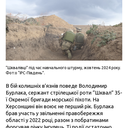
“Шквалівці” під час навчального штурму, жовтень 2024 року.
Фот:о “IPC-Південь”.
В бій колишніх в’язнів поведе Володимир
Бурлака, сержант стрілецької роти “Шквал” 35-
ї Окремої бригади морської піхоти. На
Херсонщині він воює не перший рік. Бурлака
брав участь у звільненні правобережжя
області у 2022 році, разом з побратимами
форсував річку Інгулець. Ті події остаточно