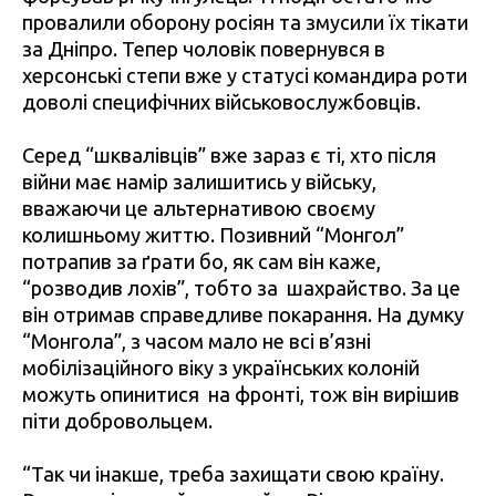
провалили оборону росіян та змусили їх тікати
за Дніпро. Тепер чоловік повернувся в
херсонські степи вже у статусі командира роти
доволі специфічних військовослужбовців.
Серед “шквалівців” вже зараз є ті, хто після
війни має намір залишитись у війську,
вважаючи це альтернативою своєму
колишньому життю. Позивний “Монгол”
потрапив за ґрати бо, як сам він каже,
“розводив лохів”, тобто за шахрайство. За це
він отримав справедливе покарання. На думку
“Монгола”, з часом мало не всі в’язні
мобілізаційного віку з українських колоній
можуть опинитися на фронті, тож він вирішив
піти добровольцем.
“Так чи інакше, треба захищати свою країну.