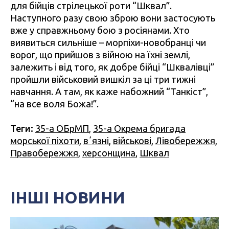
для бійців стрілецької роти “Шквал”.
Наступного разу свою зброю вони застосують
вже у справжньому бою з росіянами. Хто
виявиться сильніше – морпіхи-новобранці чи
ворог, що прийшов з війною на їхні землі,
залежить і від того, як добре бійці “Шквалівці”
пройшли військовий вишкіл за ці три тижні
навчання. А там, як каже набожний “Танкіст”,
“на все воля Божа!”.
Теги:
35-а ОБрМП
,
35-а Окрема бригада
морської піхоти
,
вʼязні
,
військові
,
Лівобережжя
,
Правобережжя
,
херсонщина
,
Шквал
ІНШІ НОВИНИ