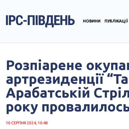
НОВИНИ
ПУБЛІКАЦІЇ
Розпіарене окупа
артрезиденції “Т
Арабатській Стріл
року провалилос
10 СЕРПНЯ 2024, 10:48