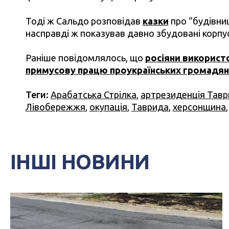
Тоді ж Сальдо розповідав
казки
про “будівниц
насправді ж показував давно збудовані корпус
Раніше повідомлялось, що
росіяни використ
примусову працю проукраїнських громадян
Теги:
Арабатська Стрілка
,
артрезиденція Тавр
Лівобережжя
,
окупація
,
Таврида
,
херсонщина
ІНШІ НОВИНИ