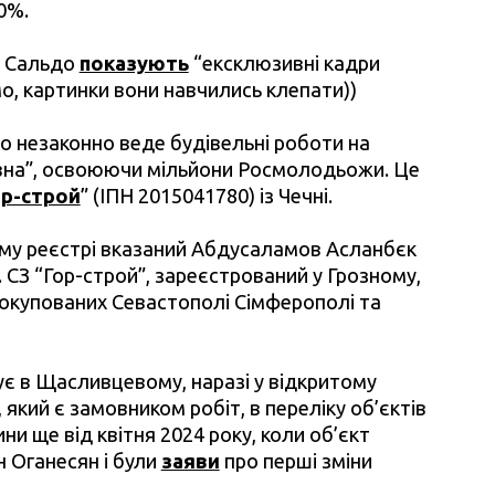
40%.
и Сальдо
показують
“ексклюзивні кадри
мо, картинки вони навчились клепати))
о незаконно веде будівельні роботи на
авна”, освоюючи мільйони Росмолодьожи. Це
р-строй
” (ІПН 2015041780) із Чечні.
кому реєстрі вказаний Абдусаламов Асланбєк
у. СЗ “Гор-строй”, зареєстрований у Грозному,
 в окупованих Севастополі Сімферополі та
нує в Щасливцевому, наразі у відкритому
, який є замовником робіт, в переліку об’єктів
ни ще від квітня 2024 року, коли об’єкт
н Оганесян і були
заяви
про перші зміни