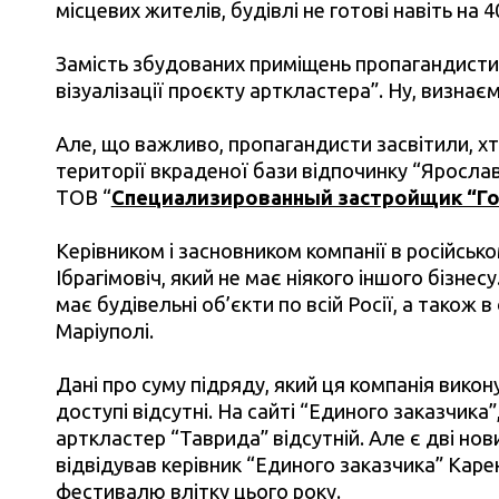
місцевих жителів, будівлі не готові навіть на 
Замість збудованих приміщень пропагандист
візуалізації проєкту арткластера”. Ну, визнає
Але, що важливо, пропагандисти засвітили, хт
території вкраденої бази відпочинку “Яросл
ТОВ “
Специализированный застройщик “Го
Керівником і засновником компанії в російсь
Ібрагімовіч, який не має ніякого іншого бізнес
має будівельні об’єкти по всій Росії, а також
Маріуполі.
Дані про суму підряду, який ця компанія вико
доступі відсутні. На сайті “Единого заказчика”
арткластер “Таврида” відсутній. Але є дві нови
відвідував керівник “Единого заказчика” Каре
фестивалю влітку цього року.