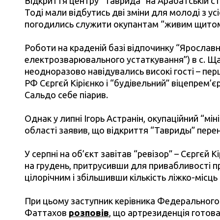
Відкриття центру “Таврида” на Арабатській ст
Тоді мали відбутись дві зміни для молоді з усі
погодились служити окупантам “живим щитом
Роботи на краденій базі відпочинку “Ярославн
електрозварювального устаткування”) в с. Щас
неодноразово навідувались високі гості – пер
РФ Сєргєй Кірієнко і “будівельний” віцепрем’є
Сальдо себе піарив.
Однак у липні Ігорь Астранін, окупаційний “мі
області заявив, що відкриття “Тавриды” пере
У серпні на об’єкт завітав “ревізор” – Сєргєй 
на грудень, притрусивши для привабливості п
цілорічним і збільшивши кількість ліжко-місць 
При цьому заступник керівника Федерального
Фаттахов
розповів
, що артрезиденція готов