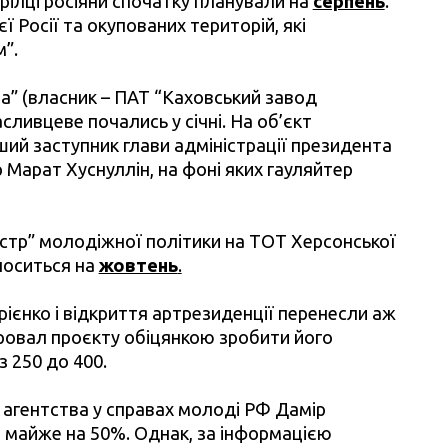
рілці росіяни спочатку планували на
серпень
.
єї Росії та окупованих територій, які
”.
а” (власник – ПАТ “Каховський завод
ливцеве почались у січні. На об’єкт
ший заступник глави адміністрації президента
р Марат Хуснуллін, на фоні яких гауляйтер
ністр” молодіжної політики на ТОТ Херсонської
носиться на
жовтень
.
Кірієнко і відкриття артрезиденції перенесли аж
ровал проєкту обіцянкою зробити його
з 250 до 400.
 агентства у справах молоді РФ Дамір
а майже на 50%. Однак, за інформацією