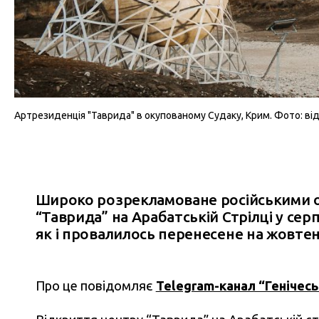
Артрезиденція "Таврида" в окупованому Судаку, Крим. Фото: ві
Широко розрекламоване російськими о
“Таврида” на Арабатській Стрілці у сер
як і провалилось перенесене на жовте
Про це повідомляє
Telegram-канал “Генічесь