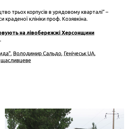
тво трьох корпусів в урядовому кварталі” –
и краденої клініки проф. Козявкіна.
овують на лівобережжі Херсонщини
.
ида"
,
Володимир Сальдо
,
Генічеськ UA
,
,
щасливцеве