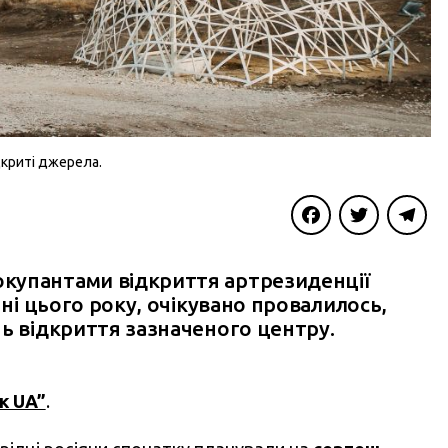
дкриті джерела.
Facebook
Twitter
Telegra
купантами відкриття артрезиденції
пні цього року, очікувано провалилось,
нь відкриття зазначеного центру.
к UA”
.