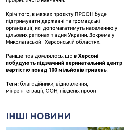
професійного навчання.
Крім того, в межах проєкту ПРООН буде
підтримувати державні та громадські
організації, які допомагатимуть населенню у
цільових регіонах півдня України. Зокрема у
Миколаївській і Херсонській областях.
Раніше повідомлялось, що
в Херсоні
побудують підземний перинатальний центр
вартістю понад 100 мільйонів гривень
.
Теги:
благодійники
,
відновлення
,
мінреінтеграції
,
ООН
,
південь
,
проон
ІНШІ НОВИНИ