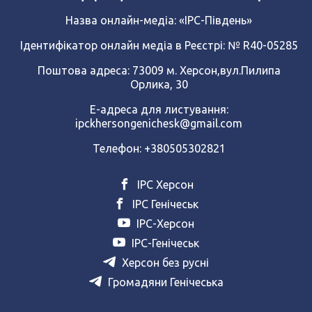
Назва онлайн-медіа:
«ІРС-Південь»
Ідентифікатор онлайн медіа в Реєстрі: № R40-05285
Поштова адреса: 73009 м. Херсон,вул.Пилипа
Орлика, 30
Е-адреса для листування:
ipckhersongenichesk@gmail.com
Телефон: +380505302821
ІРС Херсон
ІРС Генічеськ
ІРС-Херсон
ІРС-Генічеськ
Херсон без русні
Громадяни Генічеська