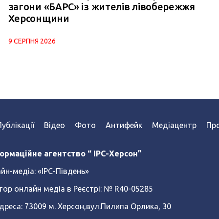
загони «БАРС» із жителів лівобережжя
Херсонщини
9 СЕРПНЯ 2026
Публікації
Відео
Фото
Антифейк
Медіацентр
Про
ормаційне агентство “ IPC-Херсон”
йн-медіа:
«ІРС-Південь»
тор онлайн медіа в Реєстрі: № R40-05285
реса: 73009 м. Херсон,вул.Пилипа Орлика, 30