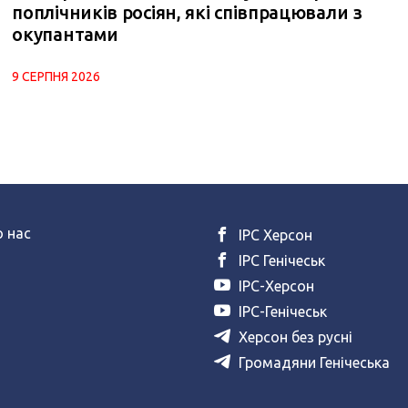
поплічників росіян, які співпрацювали з
окупантами
9 СЕРПНЯ 2026
 нас
ІРС Херсон
ІРС Генічеськ
ІРС-Херсон
ІРС-Генічеськ
Херсон без русні
Громадяни Генічеська