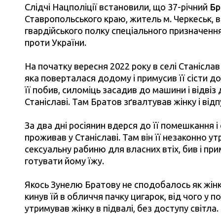
Слідчі Нацполіції встановили, що 37-річний
Бр
Ставропольського краю, житель м. Черкеськ, 
гвардійського полку спеціального призначення
проти України.
На початку вересня 2022 року в селі Станісла
яка поверталася додому і примусив її сісти до
її побив, силоміць засадив до машини і відвіз 
Станіславі. Там Братов зґвалтував жінку і від
За два дні росіянин вдерся до її помешкання і
проживав у Станіславі. Там він її незаконно 
сексуальну рабиню для власних втіх, бив і пр
готувати йому їжу.
Якось Зунелю Братову не сподобалось як жінка
кинув їй в обличчя пачку цигарок, від чого у 
утримував жінку в підвалі, без доступу світла.