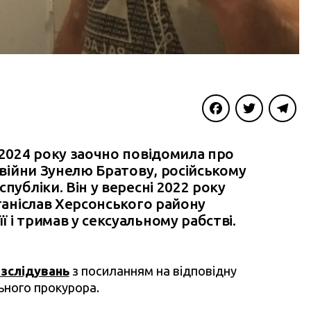
Facebook
Twitter
Telegra
 2024 року заочно повідомила про
 війни Зунелю Братову, російському
публіки. Він у вересні 2022 року
Станіслав Херсонського району
 і тримав у сексуальному рабстві.
зслідувань
з посиланням на відповідну
ьного прокурора.