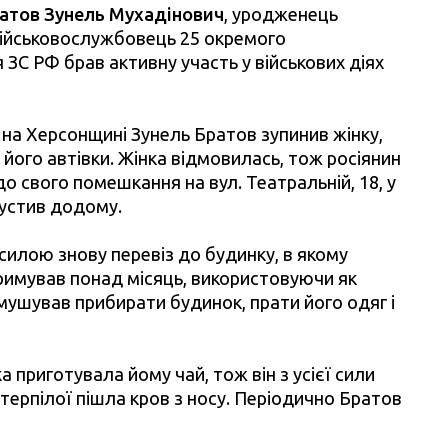
атов Зунель Мухадінович
, уродженець
військовослужбовець 25 окремого
 ЗС РФ брав активну участь у військових діях
в на Херсонщині Зунель Братов зупинив жінку,
 його автівки. Жінка відмовилась, тож росіянин
до свого помешкання на вул. Театральній, 18, у
пустив додому.
 силою знову перевіз до будинку, в якому
утримував понад місяць, використовуючи як
имушував прибирати будинок, прати його одяг і
 приготувала йому чай, тож він з усієї сили
потерпілої пішла кров з носу. Періодично Братов