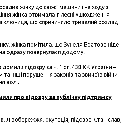
садив жінку до своєї машини і на ходу з
діння жінка отримала тілесні ушкодження
іва ключиця, що спричинило тривалий розлад
нку, жінка помітила, що Зунеля Братова ніде
вона одразу повернулася додому.
омили підозру за ч. 1 ст. 438 КК України –
а інші порушення законів та звичаїв війни.
я волі.
или про підозру за публічну підтримку
ов
,
Лівобережжя
,
окупація
,
підозра
,
Станіслав
,