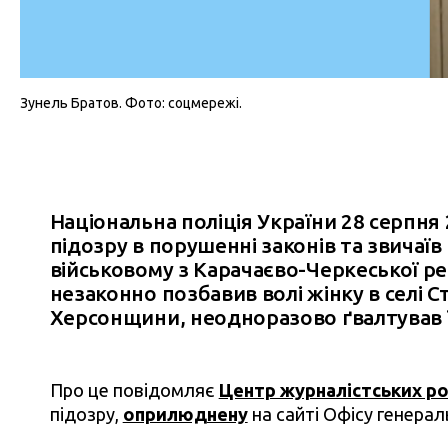
Зунель Братов. Фото: соцмережі.
Національна поліція України 28 серпня
підозру в порушенні законів та звичаїв
військовому з Карачаєво-Черкеської рес
незаконно позбавив волі жінку в селі 
Херсонщини, неодноразово ґвалтував її
Про це повідомляє
Центр журналістських ро
підозру,
оприлюднену
на сайті Офісу генерал