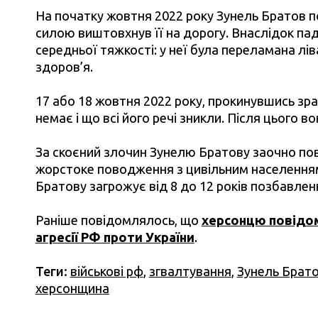
На початку жовтня 2022 року Зунель Братов по
силою виштовхнув її на дорогу. Внаслідок па
середньої тяжкості: у неї була переламана л
здоров’я.
17 або 18 жовтня 2022 року, прокинувшись зра
немає і що всі його речі зникли. Після цього 
За скоєний злочин Зунелю Братову заочно повід
жорстоке поводження з цивільним населенням т
Братову загрожує від 8 до 12 років позбавленн
Раніше повідомлялось, що
херсонцю повідом
агресії РФ проти України
.
Теги:
військові рф
,
згвалтування
,
Зунель Брат
херсонщина