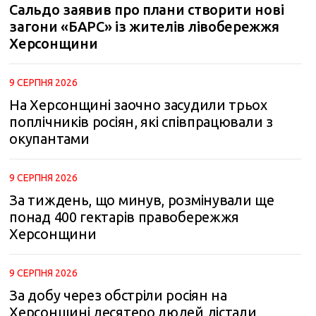
Сальдо заявив про плани створити нові
загони «БАРС» із жителів лівобережжя
Херсонщини
9 СЕРПНЯ 2026
На Херсонщині заочно засудили трьох
поплічників росіян, які співпрацювали з
окупантами
9 СЕРПНЯ 2026
За тиждень, що минув, розмінували ще
понад 400 гектарів правобережжя
Херсонщини
9 СЕРПНЯ 2026
За добу через обстріли росіян на
Херсонщині десятеро людей дістали