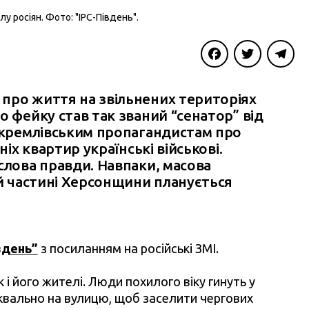
у росіян. Фото: "IPC-Південь".
Facebook
Twitter
Telegra
про життя на звільнених територіях
о фейку став так званий “сенатор” від
в кремлівським пропагандистам про
ніх квартир українські військові.
слова правди. Навпаки, масова
ій частині Херсонщини планується
вдень”
з посиланням на російські ЗМІ.
 і його жителі. Люди похилого віку гинуть у
уквально на вулицю, щоб заселити чергових