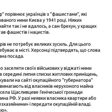
р” порівнює українців з “фашистами”, які
ваного ними Києва у 1941 році. Ніяких
йти так і не вдалось, а сам брехун, у кращих
в фашистів і нацистів.
рів не потребує великих зусиль. Для цього
ебуває в місті. Херсонці підтвердять, що слова
ана посада.
 заселяти своїх військових у віджаті ними
, в середині липня списки житлових приміщень,
ували на сайті окупаційного “губернатора”
вимагають від власників нерухомого майна
 села Щасливцеве Генічеської громади
ина РФ. У разі неявки власника квартири або
хазяйними» і передати окупаційній владі.
єю».