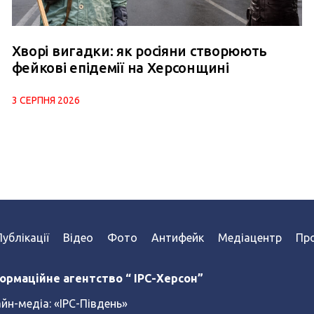
Хворі вигадки: як росіяни створюють
фейкові епідемії на Херсонщині
3 СЕРПНЯ 2026
Публікації
Відео
Фото
Антифейк
Медіацентр
Про
ормаційне агентство “ IPC-Херсон”
йн-медіа:
«ІРС-Південь»