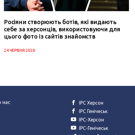
Росіяни створюють ботів, які видають
себе за херсонців, використовуючи для
цього фото із сайтів знайомств
24 ЧЕРВНЯ 2026
 нас
ІРС Херсон
ІРС Генічеськ
ІРС-Херсон
ІРС-Генічеськ