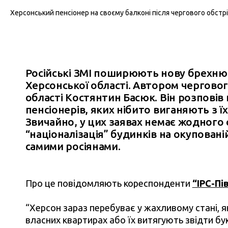
Херсонський пенсіонер на своєму балконі після чергового обстріл
Російські ЗМІ поширюють нову брехню 
Херсонської області. Автором черговог
області Костянтин Басюк. Він розпові
пенсіонерів, яких нібито виганяють з їх
Звичайно, у цих заявах немає жодного 
“націоналізація” будинків на окупован
самими росіянами.
Про це повідомляють кореспонденти
“IPC-Пі
“Херсон зараз перебуває у жахливому стані, як
власних квартирах або їх витягують звідти б