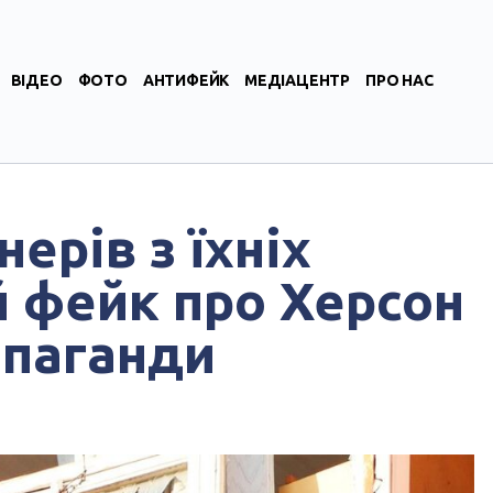
ВІДЕО
ФОТО
АНТИФЕЙК
МЕДІАЦЕНТР
ПРО НАС
ерів з їхніх
й фейк про Херсон
опаганди