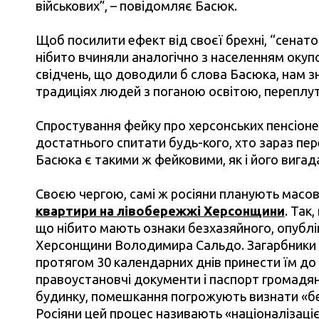
військових”, – повідомляє Басюк.
Щоб посилити ефект від своєї брехні, “сенато
нібито вчиняли аналогічно з населенням окупо
свідчень, що доводили б слова Басюка, нам зна
традиціях людей з поганою освітою, переплута
Спростування фейку про херсонських пенсіоне
достатнього спитати будь-кого, хто зараз пер
Басюка є такими ж фейковими, як і його вигад
Своєю чергою, самі ж росіяни планують масово
квартири на лівобережжі Херсонщини
. Так
що нібито мають ознаки безхазяйного, опублік
Херсонщини Володимира Сальдо. Загарбники 
протягом 30 календарних днів принести їм до
правоустановчі документи і паспорт громадян
будинку, помешкання погрожують визнати «без
Росіяни цей процес називають «націоналізаці