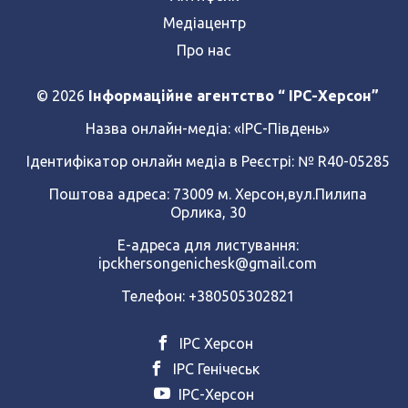
Медіацентр
Про нас
© 2026
Інформаційне агентство “ IPC-Херсон”
Назва онлайн-медіа:
«ІРС-Південь»
Ідентифікатор онлайн медіа в Реєстрі: № R40-05285
Поштова адреса: 73009 м. Херсон,вул.Пилипа
Орлика, 30
Е-адреса для листування:
ipckhersongenichesk@gmail.com
Телефон: +380505302821
ІРС Херсон
ІРС Генічеськ
ІРС-Херсон