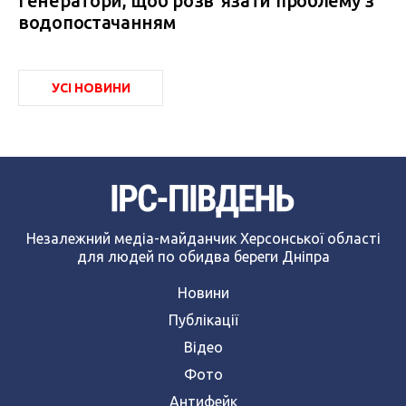
генератори, щоб розвʼязати проблему з
водопостачанням
УСІ НОВИНИ
Незалежний медіа-майданчик Херсонської області
для людей по обидва береги Дніпра
Новини
Публікації
Відео
Фото
Антифейк