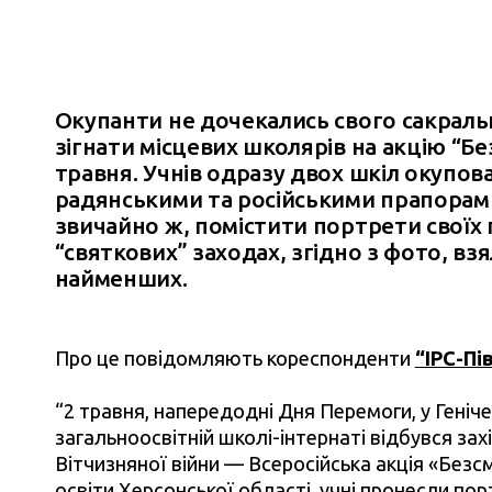
Окупанти не дочекались свого сакраль
зігнати місцевих школярів на акцію “Б
травня. Учнів одразу двох шкіл окупов
радянськими та російськими прапорами,
звичайно ж, помістити портрети своїх 
“святкових” заходах, згідно з фото, взя
найменших.
Про це повідомляють кореспонденти
“IPC-Пі
“
2 травня, напередодні Дня Перемоги, у Геніче
загальноосвітній школі-інтернаті відбувся зах
Вітчизняної війни — Всеросійська акція «Безс
освіти Херсонської області, учні пронесли портр