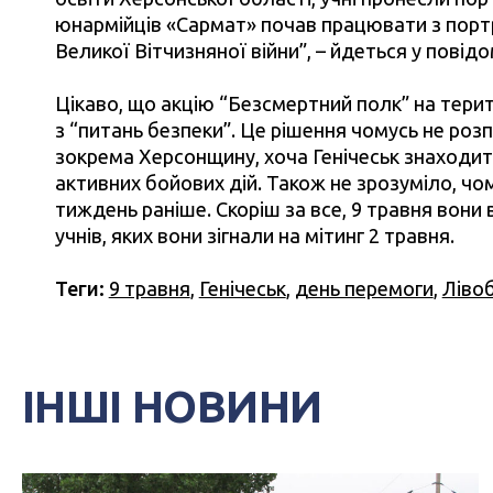
юнармійців «Сармат» почав працювати з порт
Великої Вітчизняної війни”, – йдеться у повід
Цікаво, що акцію “Безсмертний полк” на терит
з “питань безпеки”. Це рішення чомусь не роз
зокрема Херсонщину, хоча Генічеськ знаходить
активних бойових дій. Також не зрозуміло, чо
тиждень раніше. Скоріш за все, 9 травня вони
учнів, яких вони зігнали на мітинг 2 травня.
Теги:
9 травня
,
Генічеськ
,
день перемоги
,
Ліво
ІНШІ НОВИНИ