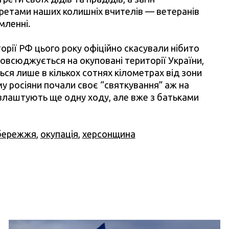
ретами наших колишніх вчителів — ветеранів
омленні.
орії РФ цього року офіційно скасували нібито
повсюджується на окуповані території України,
ся лише в кількох сотнях кілометрах від зони
му росіяни почали своє “святкування” аж на
 влаштують ще одну ходу, але вже з батьками
бережжя
,
окупація
,
херсонщина