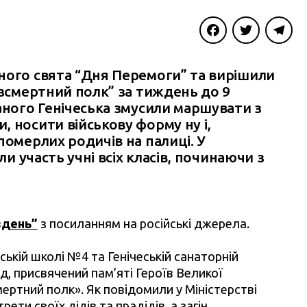
Facebook
Twitter
Telegra
ного свята “Дня Перемоги” та вирішили
езсмертний полк” за тиждень до 9
аного Генічеська змусили маршувати з
 носити військову форму ну і,
померлих родичів на палиці. У
ли участь учні всіх класів, починаючи з
вдень”
з посиланням на російські джерела.
ській школі №4 та Генічеській санаторній
ід, присвячений пам’яті Героїв Великої
мертний полк». Як повідомили у Міністерстві
ети своїх дідів та прадідів, а загін