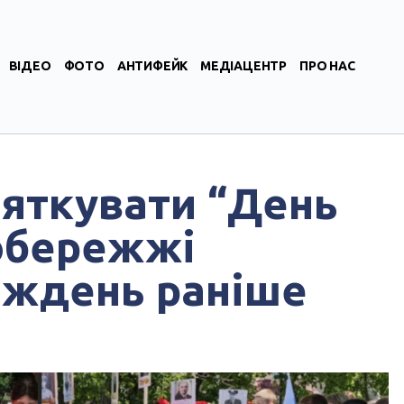
ВІДЕО
ФОТО
АНТИФЕЙК
МЕДІАЦЕНТР
ПРО НАС
вяткувати “День
вобережжі
иждень раніше