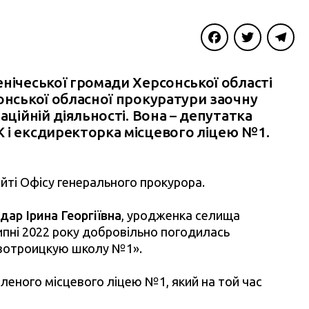
Facebook
Twitter
Telegra
нічеської громади Херсонської області
онської обласної прокуратури заочну
аційній діяльності. Вона – депутатка
 і ексдиректорка місцевого ліцею №1.
йті Офісу генерального прокурора.
дар Ірина Георгіївна
, уродженка селища
пні 2022 року добровільно погодилась
овотроицкую школу №1».
леного місцевого ліцею №1, який на той час