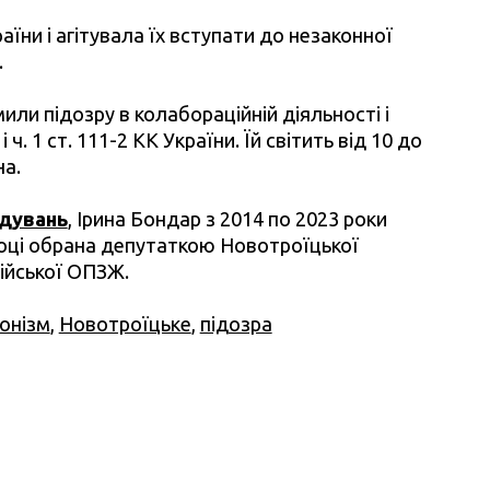
їни і агітувала їх вступати до незаконної
.
или підозру в колабораційній діяльності і
 ч. 1 ст. 111-2 КК України. Їй світить від 10 до
на.
ідувань
, Ірина Бондар з 2014 по 2023 роки
оці обрана депутаткою Новотроїцької
ійської ОПЗЖ.
онізм
,
Новотроїцьке
,
підозра