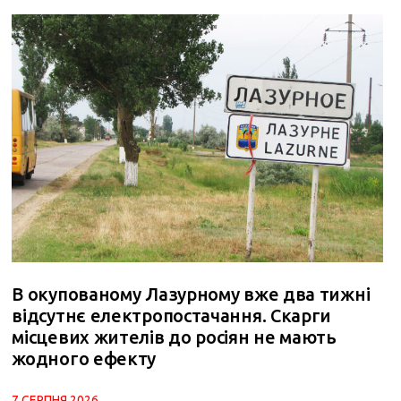
В окупованому Лазурному вже два тижні
відсутнє електропостачання. Скарги
місцевих жителів до росіян не мають
жодного ефекту
7 СЕРПНЯ 2026