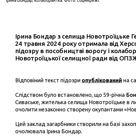
Ірина Бондар, колаборантка. Фото: соцмережі.
Ірина Бондар з селища Новотроїцьке Ге
24 травня 2024 року отримала від Херс
підозру в пособництві ворогу і колабор
Новотроїцької селищної ради від ОПЗЖ
Відповіний текст підозри
опублікований
на са
Слідством було встановлено, що 59-річна
Бон
Сиваське, жителька селища Новотроїцьке в ли
очолити незаконно створену окупантами «Н
Цей заклад загарбники створили на базі захоп
очолювала Ірина Бондар.