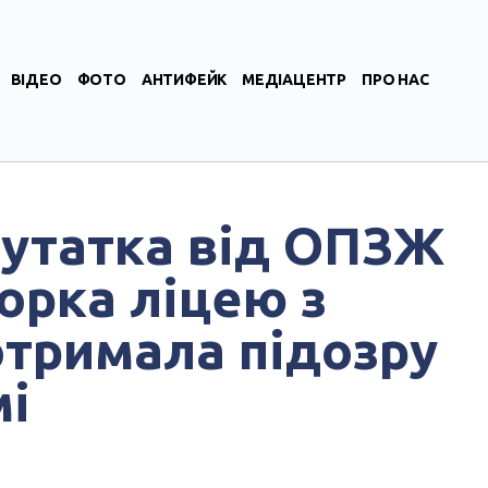
ВІДЕО
ФОТО
АНТИФЕЙК
МЕДІАЦЕНТР
ПРО НАС
путатка від ОПЗЖ
орка ліцею з
отримала підозру
мі