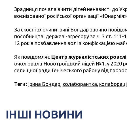
Зрадниця почала вчити дітей ненависті до Укра
воєнізованої російської організації «Юнармія»
За скоєні злочини Ірині Бондар заочно повідом
пособництві державі-агресору за ч. 3 ст. 111-1 і
12 років позбавлення волі з конфіскацією май
Як повідомляє
Центр журналістських розсл
очолювала Новотроїцький ліцей №1, у 2020 р
селищної ради Генічеського району від пророс
Теги:
Ірина Бондар
,
колаборантка
,
колабораці
ІНШІ НОВИНИ