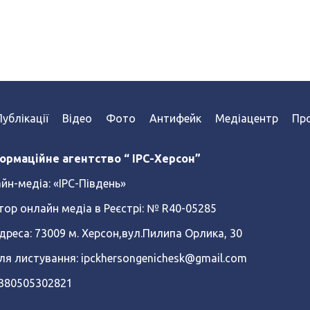
Публікації
Відео
Фото
Антифейк
Медіацентр
Про
ормаційне агентство “ IPC-Херсон”
йн-медіа:
«ІРС-Південь»
тор онлайн медіа в Реєстрі: № R40-05285
реса: 73009 м. Херсон,вул.Пилипа Орлика, 30
ля листування: ipckhersongenichesk@gmail.com
+380505302821