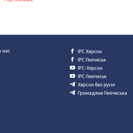
 нас
ІРС Херсон
ІРС Генічеськ
ІРС-Херсон
ІРС-Генічеськ
Херсон без русні
Громадяни Генічеська