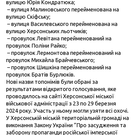
вулицю Юрія Кондратюка;
–
вулиця Малиновського перейменована на
вулицю Скіфську;
–
вулиця Василевського перейменована на
вулицю Херсонських льотчиків;
–
провулок Левітана перейменований на
провулок Поліни Райко;
–
провулок Лермонтова перейменований на
провулок Михайла Брайчевського;
–
провулок Шишкіна перейменований на
провулок Братів Бурлюків.
Нові назви топонімів були обрані за
результатами відкритого голосування, яке
проводилось на сайті Херсонської міської
військової адміністрації з 23 по 29 березня
2024 року. Участь у ньому могли узяти всі охочі.
У Херсонській міській територіальній громаді на
виконання Закону України “Про засудження та
заборону пропаганди російської імперської