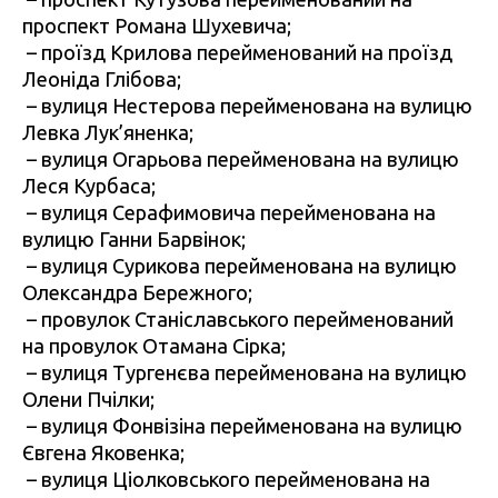
проспект Романа Шухевича;
–
проїзд Крилова перейменований на проїзд
Леоніда Глібова;
–
вулиця Нестерова перейменована на вулицю
Левка Лук’яненка;
–
вулиця Огарьова перейменована на вулицю
Леся Курбаса;
–
вулиця Серафимовича перейменована на
вулицю Ганни Барвінок;
–
вулиця Сурикова перейменована на вулицю
Олександра Бережного;
–
провулок Станіславського перейменований
на провулок Отамана Сірка;
–
вулиця Тургенєва перейменована на вулицю
Олени Пчілки;
–
вулиця Фонвізіна перейменована на вулицю
Євгена Яковенка;
–
вулиця Ціолковського перейменована на