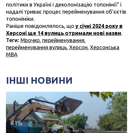
політики в Україні і деколонізацію топонімії” і
надалі триває процес перейменування об’єктів
топоніміки.
Раніше повідомлялось, що
у січні 2024 року в
Херсоні ще 14 вулиць отримали нові назви
.
Теги:
Мрочко
,
перейменування
,
перейменування вулиць
,
Херсон
,
Херсонська
МВА
ІНШІ НОВИНИ