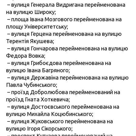
– вулиця Генерала Видригана перейменована
на вулицю Широку;
– площа Івана Мозгового перейменована на
площу Університетську;
–
вулиця Герцена перейменована на вулицю
Терентія Якушева;
–
вулиця Гончарова перейменована на вулицю
Федора Вовка;
–
вулиця Грибоєдова перейменована на
вулицю Івана Багряного;
–
вулиця Державіна перейменована на вулицю
Павла Чубинського;
–
проїзд Добролюбова перейменований на
проїзд Гната Хоткевича;
–
вулиця Достоєвського перейменована на
вулицю Михайла Коцюбинського;
–
вулиця Жуковського перейменована на
вулицю Ігоря Сікорського;
–
проспект Кутузова перейменований на