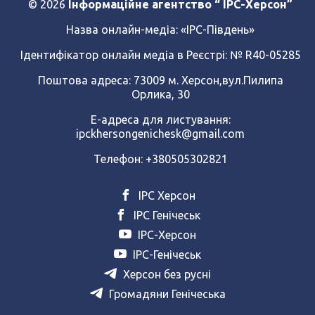
© 2026
Інформаційне агентство “ IPC-Херсон”
Назва онлайн-медіа:
«ІРС-Південь»
Ідентифікатор онлайн медіа в Реєстрі: № R40-05285
Поштова адреса: 73009 м. Херсон,вул.Пилипа
Орлика, 30
Е-адреса для листування:
ipckhersongenichesk@gmail.com
Телефон: +380505302821
ІРС Херсон
ІРС Генічеськ
ІРС-Херсон
ІРС-Генічеськ
Херсон без русні
Громадяни Генічеська