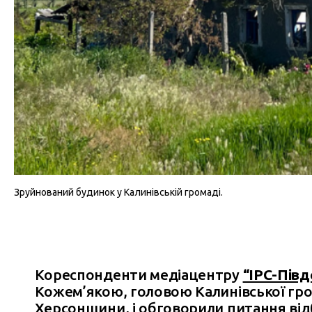
Зруйнований будинок у Калинівській громаді.
Кореспонденти медіацентру
“IPC-Півд
Кожем’якою, головою Калинівської гр
Херсонщини, і обговорили питання ві