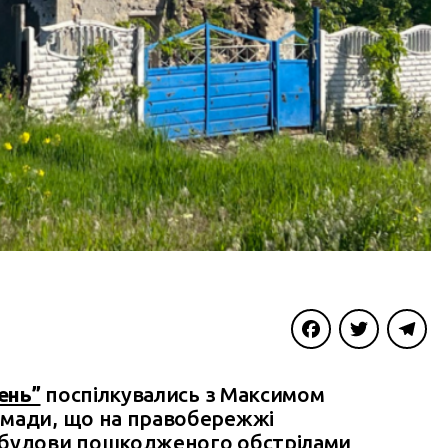
Facebook
Twitter
Telegra
ень”
поспілкувались з Максимом
омади, що на правобережжі
дбудови пошкодженого обстрілами