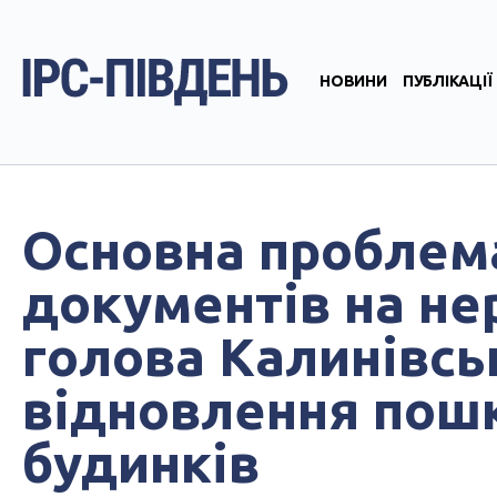
НОВИНИ
ПУБЛІКАЦІЇ
Основна проблема
документів на не
голова Калинівсь
відновлення пош
будинків