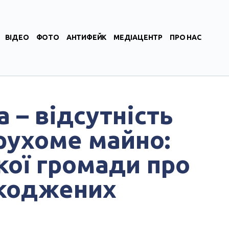
ВІДЕО
ФОТО
АНТИФЕЙК
МЕДІАЦЕНТР
ПРО НАС
 – відсутність
рухоме майно:
кої громади про
коджених