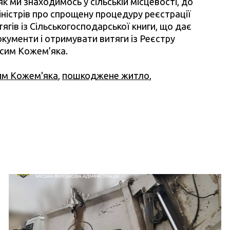
к ми знаходимось у сільській місцевості, до
іністрів про спрощену процедуру реєстрації
тягів із Сільськогосподарської книги, що дає
ументи і отримувати витяги із Реєстру
ксим Кожем’яка.
им Кожем'яка
,
пошкоджене житло
,