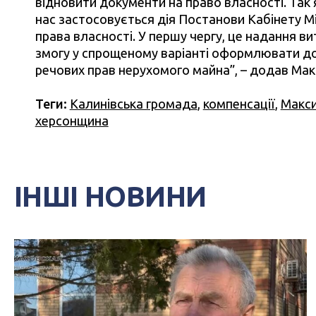
відновити документи на право власності. Так я
нас застосовується дія Постанови Кабінету М
права власності. У першу чергу, це надання ви
змогу у спрощеному варіанті оформлювати док
речових прав нерухомого майна”, – додав Ма
Теги:
Калинівська громада
,
компенсації
,
Макс
херсонщина
ІНШІ НОВИНИ