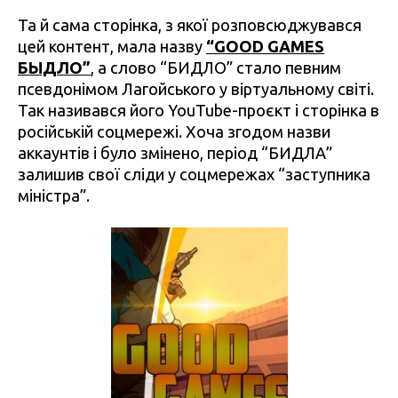
Та й сама сторінка, з якої розповсюджувався
цей контент, мала назву
“GOOD GAMES
БЫДЛО”
, а слово “БИДЛО” стало певним
псевдонімом Лагойського у віртуальному світі.
Так називався його YouTube-проєкт і сторінка в
російській соцмережі. Хоча згодом назви
аккаунтів і було змінено, період “БИДЛА”
залишив свої сліди у соцмережах “заступника
міністра”.