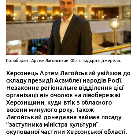
Колаборант Артем Лагойський. Фото: відкриті джерела.
Херсонець Артем Лагойський
увійшов до
складу президії Асамблеї народів Росії.
Незаконне регіональне відділення цієї
організації він очолює на лівобережжі
Херсонщини, куди втік з обласного
восени минулого року. Також
Лагойський донедавна займав посаду
“заступника міністра культури”
окупованої частини Херсонської області.