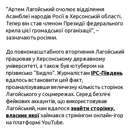
“Артем Лагойський очолює відділення
Асамблеї народів Росії в Херсонській області.
Тепер він став членом Президії федерального
крила цієї громадської організації”, –
зазначають росіяни.
До повномасштабного вторгнення Лагойський
працював у Херсонському державному
університеті, а також був ютубером на
прізвисько “Бидло”. Журналістам
IPC-Південь
вдалось встановити цей факт,
проаналізувавши величезну кількість сторінок
Лагойського у соцмережах. Серед безлічі
фейкових аккаунтів, що використовував
Лагойський, нам вдалося
знайти сторінку,
власник якої
займався стрімінгом онлайн-ігор
на платформі YouTube.