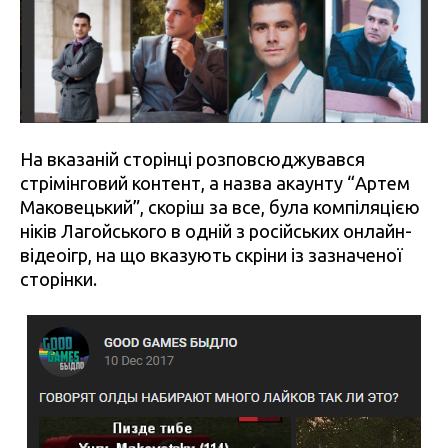
На вказаній сторінці розповсюджувався
стрімінговий контент, а назва акаунту “Артем
Маковецький”, скоріш за все, була компіляцією
ніків Лагойського в одній з російських онлайн-
відеоігр, на що вказують скріни із зазначеної
сторінки.