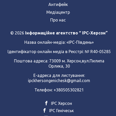
Антифейк
Медіацентр
Про нас
© 2026
Інформаційне агентство “ IPC-Херсон”
Назва онлайн-медіа:
«ІРС-Південь»
Ідентифікатор онлайн медіа в Реєстрі: № R40-05285
Поштова адреса: 73009 м. Херсон,вул.Пилипа
Орлика, 30
Е-адреса для листування:
ipckhersongenichesk@gmail.com
Телефон: +380505302821
ІРС Херсон
ІРС Генічеськ