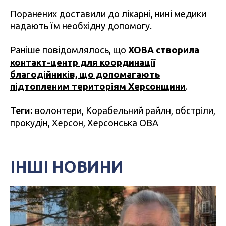
Поранених доставили до лікарні, нині медики
надають їм необхідну допомогу.
Раніше повідомлялось, що
ХОВА створила
контакт-центр для координації
благодійників, що допомагають
підтопленим територіям Херсонщини
.
Теги:
волонтери
,
Корабельний райлн
,
обстріли
,
прокудін
,
Херсон
,
Херсонська ОВА
ІНШІ НОВИНИ