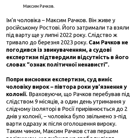
Максим Рачков.
Ім’я чоловіка – Максим Рачков. Він живе у
російському Ростові. Його затримали та взяли
під варту ще у липні 2022 року. Слідство ж
тривало до березня 2023 року.
Сам Рачков не
погодився із звинуваченням, а судові
експертизи підтвердили відсутність в його
словах “ознак політичної ненависті”.
Попри висновки експертизи, суд виніс
чоловіку вирок – півтора роки ув’язнення у
колонії.
Враховуючи, що Рачков перебував під
слідством 9 місяців, а один день утримання у
слідчому ізоляторі в Росії прирівнюється до 2
днів у колонії, – чоловіка було звільнено з-під
варти одразу ж після оголошення вироку.
Таким чином, Максим Рачков став першим