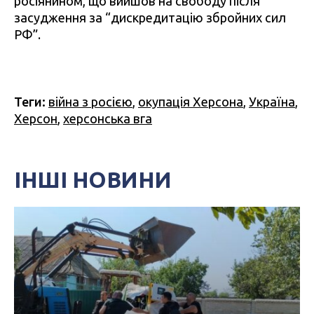
росіянином, що вийшов на свободу після
засудження за “дискредитацію збройних сил
РФ”.
Теги:
війна з росією
,
окупація Херсона
,
Україна
,
Херсон
,
херсонська вга
ІНШІ НОВИНИ