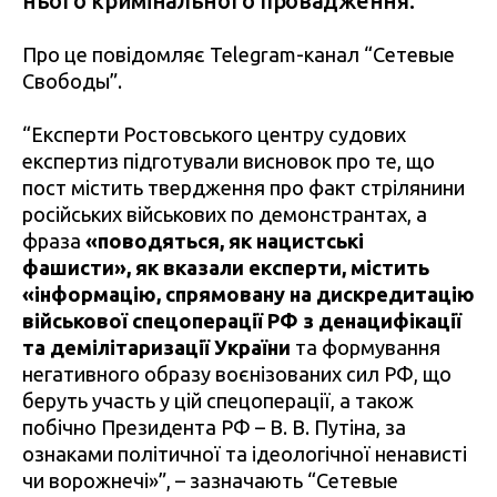
нього кримінального провадження.
Про це повідомляє Telegram-канал “Сетевые
Свободы”.
“Експерти Ростовського центру судових
експертиз підготували висновок про те, що
пост містить твердження про факт стрілянини
російських військових по демонстрантах, а
фраза
«поводяться, як нацистські
фашисти», як вказали експерти, містить
«інформацію, спрямовану на дискредитацію
військової спецоперації РФ з денацифікації
та демілітаризації України
та формування
негативного образу воєнізованих сил РФ, що
беруть участь у цій спецоперації, а також
побічно Президента РФ – В. В. Путіна, за
ознаками політичної та ідеологічної ненависті
чи ворожнечі»”, – зазначають “Сетевые