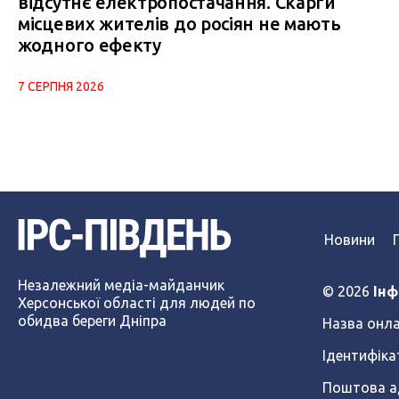
відсутнє електропостачання. Скарги
місцевих жителів до росіян не мають
жодного ефекту
7 СЕРПНЯ 2026
Новини
Незалежний медіа-майданчик
© 2026
Інф
Херсонської області для людей по
обидва береги Дніпра
Назва онла
Ідентифіка
Поштова ад