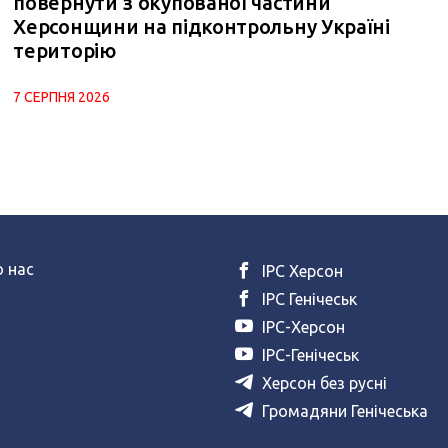
повернути з окупованої частини
Херсонщини на підконтрольну Україні
територію
7 СЕРПНЯ 2026
 нас
ІРС Херсон
ІРС Генічеськ
ІРС-Херсон
ІРС-Генічеськ
Херсон без русні
Громадяни Генічеська