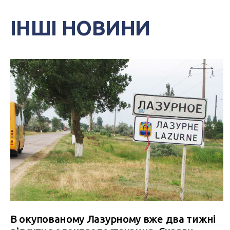
ІНШІ НОВИНИ
В окупованому Лазурному вже два тижні