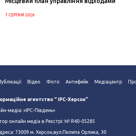
Місцевий план управління відходами
7 СЕРПНЯ 2026
Публікації
Відео
Фото
Антифейк
Медіацентр
Про
ормаційне агентство “ IPC-Херсон”
йн-медіа:
«ІРС-Південь»
тор онлайн медіа в Реєстрі: № R40-05285
реса: 73009 м. Херсон,вул.Пилипа Орлика, 30