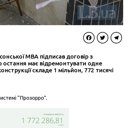
Facebook
Twitter
Telegra
рсонської МВА підписав договір з
о остання має відремонтувати одне
конструкції складе 1 мільйон, 772 тисячі
системі “Прозорро”.