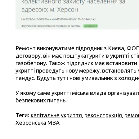
Ремонт виконуватиме підрядник з Києва, ФОП
договору, він має поштукатурити в укритті сті
газобетону. Також підрядник має встановити в 
укритті проведуть нову мережу, встановлять 
пандус. Будуть тут і нові умивальник з холод
У якому саме укритті міська влада організува
безпекових питань.
Теги:
капітальне укриття
,
реконструкція
,
ремо
Херсонська МВА