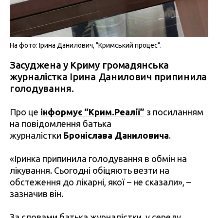
На фото: Ірина Данилович, "Кримський процес".
Засуджена у Криму громадянська
журналістка Ірина Данилович припинила
голодування.
Про це
інформує “Крим.Реалії”
з посиланням
на повідомлення батька
журналістки
Броніслава Даниловича
.
«Іринка припинила голодування в обмін на
лікування. Сьогодні обіцяють везти на
обстеження до лікарні, якої – не сказали», –
зазначив він.
За словами батька журналістки, у середу