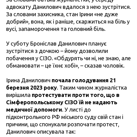
адвокату Данилович вдалося з нею зустрітися.
За словами захисника, стан Ірини «не дуже
добрий», вона, як і раніше, скаржиться на біль у
вусі, запаморочення та головний біль.
У суботу Броніслав Данилович планує
зустрітися з дочкою – йому дозволили
побачення у СІЗО. «Обдурять чи ні, не знаю, але
обманювати – це їхнє хобі», – сказав чоловік.
Ірина Данилович
почала голодування 21
березня 2023 року
. Таким чином журналістка
вирішила
протестувати проти того, що в
Сімферопольському СІЗО їй не надають
медичної допомоги
. У листі до
підконтрольного РФ міського суду свій стан і
причини, що спонукали розпочати протест,
Данилович описувала так: