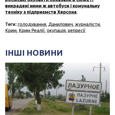
викрадені ними ж автобуси і комунальну
техніку з підприємств Херсона
.
Теги:
голодування
,
Данилович
,
журналісти
,
Крим
,
Крим Реалії
,
окупація
,
репресії
ІНШІ НОВИНИ