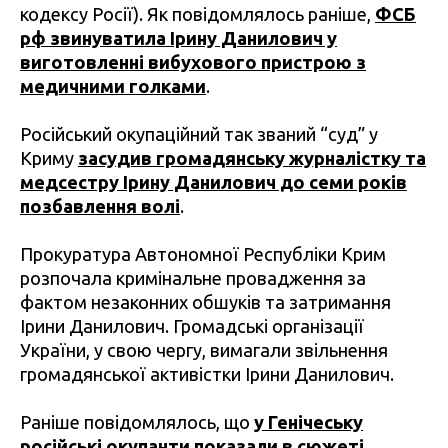
кодексу Росії). Як повідомлялось раніше,
ФСБ
рф звинуватила Ірину Данилович у
виготовленні вибухового пристрою з
медичними голками
.
Російський окупаційний так званий “суд” у
Криму
засудив громадянську журналістку та
медсестру Ірину Данилович до семи років
позбавлення волі
.
Прокуратура Автономної Республіки Крим
розпочала кримінальне провадження за
фактом незаконних обшуків та затримання
Ірини Данилович. Громадські організації
України, у свою чергу, вимагали звільнення
громадянської активістки Ірини Данилович.
Раніше повідомлялось, що
у Генічеську
російські окупанти показали в сюжеті