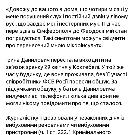
«Довожу до вашого відома, що чотири місяці у
мене порушений слух і постійний дзвін у лівому
вусі, що завдає мені нестерпних мук. Під час
переїздів із Сімферополя до Феодосії мій стан
погіршується. Такі симптоми можуть свідчити
про перенесений мною мікроінсульт».
Ірина Данилович перестала виходити на
зв’язок зранку 29 квітня у Коктебелі. У той же
час у будинку, де вона проживала, без її участі
співробітники ФСБ Росії провели обшук. За
підсумками обшуку, у батьків Даниловича
вилучили всі телефони, і кілька днів вони не
могли нікому повідомити про те, що сталося.
Журналістку підозрювали у незаконних діях із
вибуховими речовинами чи вибуховими
пристроями (ч. 1 ст. 222.1 Кримінального