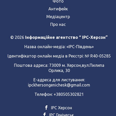
Фото
Антифейк
Медіацентр
Про нас
© 2026
Інформаційне агентство “ IPC-Херсон”
Назва онлайн-медіа:
«ІРС-Південь»
Ідентифікатор онлайн медіа в Реєстрі: № R40-05285
Поштова адреса: 73009 м. Херсон,вул.Пилипа
Орлика, 30
Е-адреса для листування:
ipckhersongenichesk@gmail.com
Телефон: +380505302821
ІРС Херсон
ІРС Генічеськ