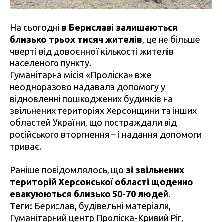
На сьогодні
в Бериславі залишаються
близько трьох тисяч жителів
, це не більше
чверті від довоєнної кількості жителів
населеного пункту.
Гуманітарна місія «Проліска» вже
неодноразово надавала допомогу у
відновленні пошкоджених будинків на
звільнених територіях Херсонщини та інших
областей України, що постраждали від
російського вторгнення – і надання допомоги
триває.
Раніше повідомлялось, що
зі звільнених
територій Херсонської області щоденно
евакуюються близько 50-70 людей
.
Теги:
Берислав
,
будівельні матеріали
,
Гуманітарний центр Проліска-Кривий Ріг
,