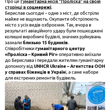
Про це
Гуманітарна місія “Проліска” на своїй
сторінці в
соцмережі
.
Берислав сьогодні – одне з міст, де обстріли
майже не вщухають. Окупанти обстрілюють
місто з усіх видів озброєння. Так, вчора в
результаті авіаційного удару були пошкоджені
колишні виробничі будівлі, значних руйнувань
зазнали
близько 15 будинків
.
Співробітники
гуманітарного центру
«Проліска – Кривий Ріг»
оперативно виїхали
до Берислава і передали жителям гуманітарну
допомогу від
UNHCR Ukraine – Aгентства ООН
у справах біженців в Україн
і, а саме набори
для екстрених ремонтів будівель.