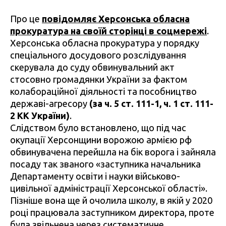
Про це
повідомляє Херсонська обласна
прокуратура на своїй сторінці в соцмережі
.
Херсонська обласна прокуратура у порядку
спеціального досудового розслідування
скерувала до суду обвинувальний акт
стосовно громадянки України за фактом
колабораційної діяльності та пособництво
державі-агресору
(за ч. 5 ст. 111-1, ч. 1 ст. 111-
2 КК України)
.
Слідством було встановлено, що під час
окупації Херсонщини ворожою армією рф
обвинувачена перейшла на бік ворога і зайняла
посаду так званого «заступника начальника
Департаменту освіти і науки військово-
цивільної адміністрації Херсонської області».
Пізніше вона ще й очолила школу, в якій у 2020
році працювала заступником директора, проте
була звільнена через систематичне