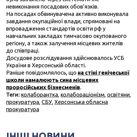
невиконання посадових обов’язків.
На посадах обвинувачена активно виконувала
завдання окупаційної влади, спрямовані на
впровадження стандартів освіти рф у
навчальних закладах тимчасово окупованого
регіону, а також залучення місцевих жителів
до співпраці.
Досудове розслідування здійснювалось УСБ
України в Херсонській області.
Раніше повідомлялось, що
на стіні генічеської
школи намалюють сина місцевих
проросійських бізнесменів
.
Теги:
колаборантка
,
колабораціонізм
,
освітяни
,
прокуратура
,
СБУ
,
Херсонська обласна
прокуратура
ІНШІ НОВИНИ