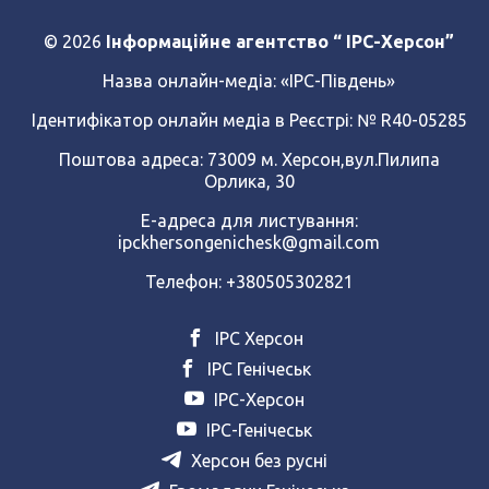
© 2026
Інформаційне агентство “ IPC-Херсон”
Назва онлайн-медіа:
«ІРС-Південь»
Ідентифікатор онлайн медіа в Реєстрі: № R40-05285
Поштова адреса: 73009 м. Херсон,вул.Пилипа
Орлика, 30
Е-адреса для листування:
ipckhersongenichesk@gmail.com
Телефон: +380505302821
ІРС Херсон
ІРС Генічеськ
ІРС-Херсон
ІРС-Генічеськ
Херсон без русні