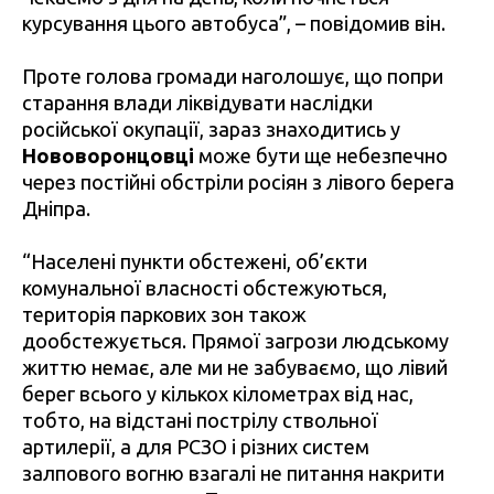
курсування цього автобуса”, – повідомив він.
Проте голова громади наголошує, що попри
старання влади ліквідувати наслідки
російської окупації, зараз знаходитись у
Нововоронцовці
може бути ще небезпечно
через постійні обстріли росіян з лівого берега
Дніпра.
“Населені пункти обстежені, об’єкти
комунальної власності обстежуються,
територія паркових зон також
дообстежується. Прямої загрози людському
життю немає, але ми не забуваємо, що лівий
берег всього у кількох кілометрах від нас,
тобто, на відстані пострілу ствольної
артилерії, а для РСЗО і різних систем
залпового вогню взагалі не питання накрити