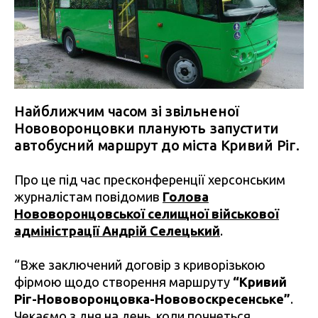
Найближчим часом зі звільненої
Нововоронцовки планують запустити
автобусний маршрут до міста Кривий Ріг.
Про це під час пресконференції херсонським
журналістам повідомив
Голова
Нововоронцовської селищної військової
адміністрації Андрій Селецький
.
“Вже заключений договір з криворізькою
фірмою щодо створення маршруту
“Кривий
Ріг-Нововоронцовка-Нововоскресенське”
.
Чекаємо з дня на день, коли почнеться