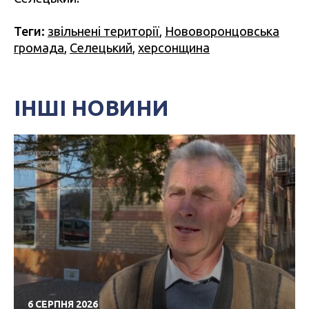
Теги:
звільнені території
,
Нововоронцовська
громада
,
Селецький
,
херсонщина
ІНШІ НОВИНИ
6 СЕРПНЯ 2026