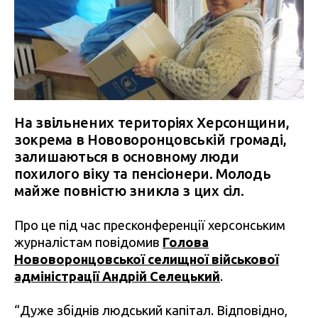
На звільнених територіях Херсонщини,
зокрема в Нововоронцовській громаді,
залишаються в основному люди
похилого віку та пенсіонери. Молодь
майже повністю зникла з цих сіл.
Про це під час пресконференції херсонським
журналістам повідомив
Голова
Нововоронцовської селищної військової
адміністрації Андрій Селецький
.
“Дуже збіднів людський капітал. Відповідно,