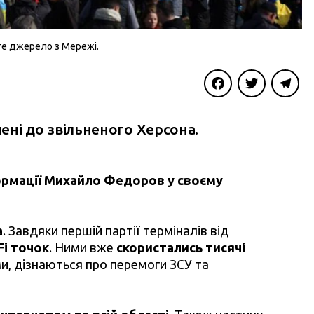
те джерело з Мережі.
Facebook
Twitter
Telegra
лені до звільненого Херсона.
ормації Михайло Федоров у своєму
а
. Завдяки першій партії терміналів від
Fi точок
. Ними вже
скористались тисячі
ми, дізнаються про перемоги ЗСУ та