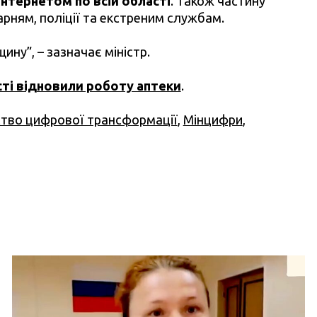
 інтернетом по всій області
. Також частину
рням, поліції та екстреним службам.
у”, – зазначає міністр.
сті відновили роботу аптеки
.
ство цифрової трансформації
,
Мінцифри
,