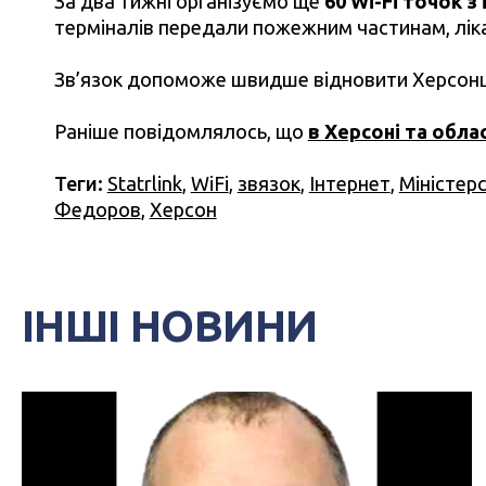
За два тижні організуємо ще
60 Wi-Fi точок з
терміналів передали пожежним частинам, ліка
Зв’язок допоможе швидше відновити Херсонщин
Раніше повідомлялось, що
в Херсоні та обла
Теги:
Statrlink
,
WiFi
,
звязок
,
Інтернет
,
Міністер
Федоров
,
Херсон
ІНШІ НОВИНИ