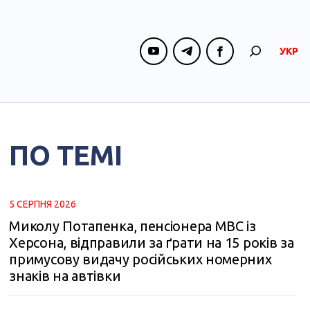
УКР
ПО ТЕМІ
5 СЕРПНЯ 2026
Миколу Потапенка, пенсіонера МВС із
Херсона, відправили за ґрати на 15 років за
примусову видачу російських номерних
знаків на автівки