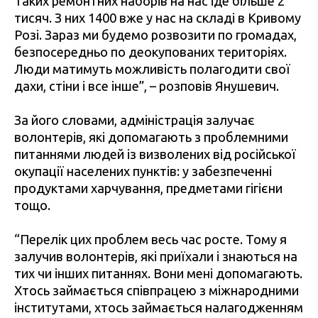
Таких ремонтних наборів на нас іде більше 2
тисяч. З них 1400 вже у нас на складі в Кривому
Розі. Зараз ми будемо розвозити по громадах,
безпосередньо по деокупованих територіях.
Люди матимуть можливість полагодити свої
дахи, стіни і все інше”, – розповів Янушевич.
За його словами, адміністрація залучає
волонтерів, які допомагають з проблемними
питаннями людей із визволених від російської
окупації населених пунктів: у забезпеченні
продуктами харчування, предметами гігієни
тощо.
“Перелік цих проблем весь час росте. Тому я
залучив волонтерів, які приїхали і знаються на
тих чи інших питаннях. Вони мені допомагають.
Хтось займається співпрацею з міжнародними
інститутами, хтось займається налагодженням