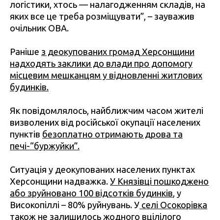
логістики, хтось — налагодженням складів, на
яких все це треба розміщувати”, – зауважив
очільник ОВА.
Раніше
з деокупованих громад Херсонщини
надходять заклики до влади про допомогу
місцевим мешканцям у відновленні житлових
будинків.
Як повідомлялось, найближчим часом жителі
визволених від російської окупації населених
пунктів
безоплатно отримають дрова та
печі-“буржуйки”.
Ситуація у деокупованих населених пунктах
Херсонщини надважка.
У Князівці пошкоджено
або зруйновано 100 відсотків будинків
, у
Високопіллі – 80% руйнувань. У
селі Осокорівка
також не залишилось жодного вцілілого