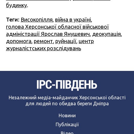
будинку
.
Теги:
Високопілля
,
війна в україні
,
голова Херсонської обласної військової
адміністрації Ярослав Янушевич
,
деокупація
,
допомога
,
ремонт
,
руйнації
,
центр
журналістських розслідувань
Незалежний медіа-майданчик Херсонської області
для людей по обидва береги Дніпра
Новини
Публікації
Відео