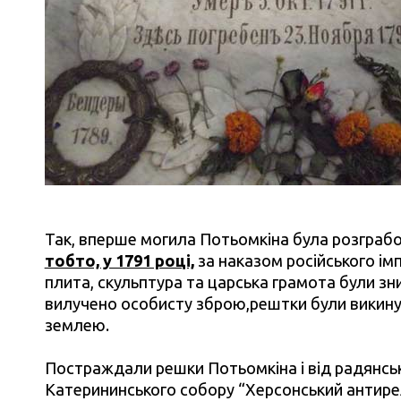
Так, вперше могила Потьомкіна була розграб
тобто, у 1791 році,
за наказом російського ім
плита, скульптура та царська грамота були зни
вилучено особисту зброю,рештки були викинут
землею.
Постраждали решки Потьомкіна і від радянсько
Катерининського собору “Херсонський антирел