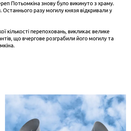
реп Потьомкіна знову було викинуто з храму.
и. Останнього разу могилу князя відкривали у
ої кількості перепоховань, викликає велике
антів, що вчергове розграбили його могилу та
мкіна.