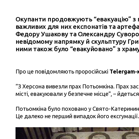
Окупанти продовжують “евакуацію” з
важливих для них експонатів та артефа
Федору Ушакову та Олександру Суворов
невідомому напрямку й скульптуру Григ
ними також було “евакуйовано” з храму
Про це повідомляють проросійські
Telergam-
“З Херсона вивезли прах Потьомкіна. Прах за
місті, евакуювали у безпечне місце”, – йдетьс
Потьомкіна було поховано у Свято-Катерининс
Це далеко не перший випадок його ексгумації.