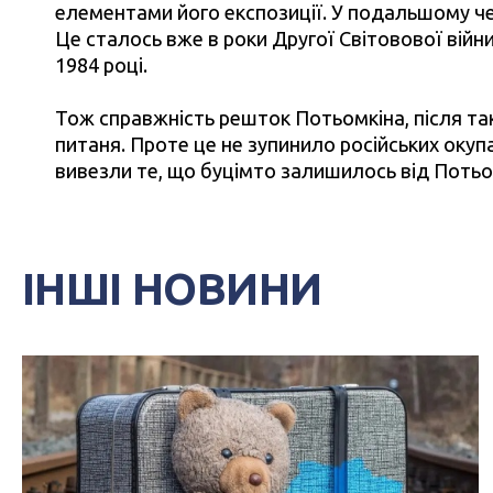
елементами його експозиції. У подальшому че
Це сталось вже в роки Другої Світовової війн
1984 році.
Тож справжність решток Потьомкіна, після так
питаня. Проте це не зупинило російських окуп
вивезли те, що буцімто залишилось від Потьо
ІНШІ НОВИНИ