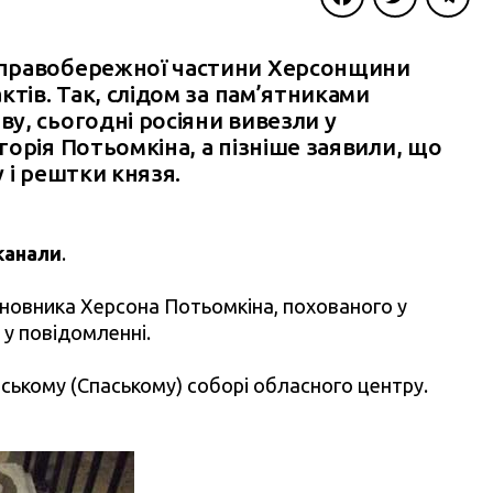
Facebook
Twitter
Telegra
 правобережної частини Херсонщини
ктів. Так, слідом за пам’ятниками
у, сьогодні росіяни вивезли у
орія Потьомкіна, а пізніше заявили, що
 і рештки князя.
канали
.
сновника Херсона Потьомкіна, похованого у
я у повідомленні.
ькому (Спаському) соборі обласного центру.