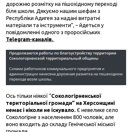
дорожню розмітку на пішохідному переході
біля школи. Дякуємо нашим шефам з
Республіки Адигея за надані витратні
матеріали та інструменти”, – йдеться у
повідомленні одного з проросійських
Telegram-каналів.
Ось тільки ніякої “
Сокологірненської
територіальної громади” на Херсонщині
немає і ніколи не існувало.
Є невелике село
Сокологірне з населенням 800 чоловік, але
воно входить до складу Генічеської міської
громади.