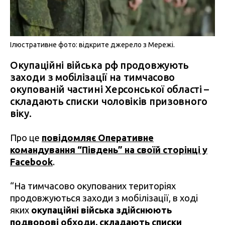
Ілюстративне фото: відкрите джерело з Мережі.
Окупаційні війська рф продовжують
заходи з мобілізації на тимчасово
окупованій частині Херсонської області –
складають списки чоловіків призовного
віку.
Про це
повідомляє Оперативне
командування “Південь” на своїй сторінці у
Facebook
.
“На тимчасово окупованих територіях
продовжуються заходи з мобілізації, в ході
яких
окупаційні війська здійснюють
подворові обходи, складають списки