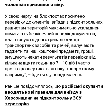
чоловіків призовного віку
.
У свою чергу, на блокпостах посилено
перевірку документів, виїзди з підконтрольних
рашистам територій максимально ускладнені:
вимагають безкінечний перелік документів,
влаштовують довготривалі огляди
транспортних засобів та речей, вилучають
гаджети та інші коштовні предмети, гроші,
змушують чекати результатів перевірки від
кільканадцяти годин до 7 – 10 діб і часто
просто розвертають автівку в зворотному
напрямку”, – йдеться у повідомленні.
Раніше повідомлялось, що
російські окупанти
вводять нові правила для виїзду з
Херсонщини на підконтрольну ЗСУ
територію
.