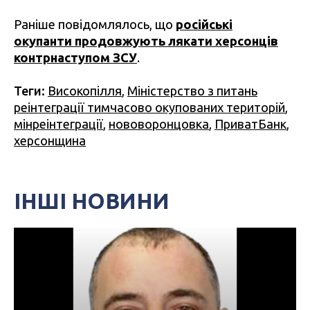
Раніше повідомлялось, що
російські
окупанти продовжують лякати херсонців
контрнаступом ЗСУ
.
Теги:
Високопілля
,
Міністерство з питань
реінтеграції тимчасово окупованих територій
,
мінреінтеграції
,
нововоронцовка
,
ПриватБанк
,
херсонщина
ІНШІ НОВИНИ