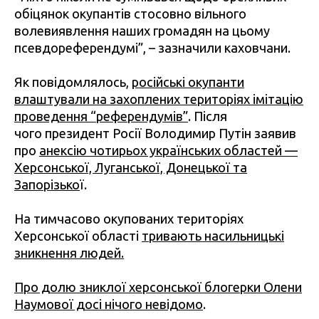
обіцянок окупантів стосовно вільного
волевиявлення наших громадян на цьому
псевдореферендумі”, – зазначили каховчани.
Як повідомлялось,
російські окупанти
влаштували на захоплених територіях імітацію
проведення “референдумів”
. Після
чого президент Росії Володимир Путін заявив
про
анексію чотирьох українських областей —
Херсонської, Луганської, Донецької та
Запорізько
ї.
На тимчасово окупованих територіях
Херсонської області
тривають насильницькі
зникнення людей.
Про долю зниклої херсонської блогерки Олени
Наумової досі нічого невідомо
.