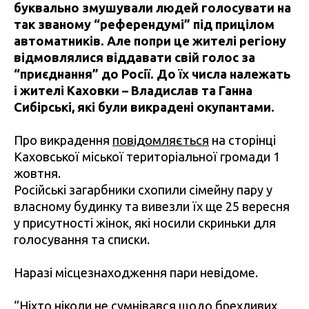
буквально змушували людей голосувати на
так званому “референдумі” під прицілом
автоматників. Але попри це жителі регіону
відмовлялися віддавати свій голос за
“приєднання” до Росії. До їх числа належать
і жителі Каховки – Владислав та Ганна
Сибірські, які були викрадені окупантами.
Про викрадення
повідомляється
на сторінці
Каховської міської територіальної громади 1
жовтня.
Російські загарбники схопили сімейну пару у
власному будинку та вивезли їх ще 25 вересня
у присутності жінок, які носили скриньки для
голосування та списки.
Наразі місцезнаходження пари невідоме.
“Ніхто ніколи не сумнівався щодо брехливих