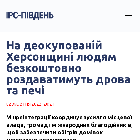
На деокупованій
Херсонщині людям
безкоштовно
роздаватимуть дрова
та печі
02 ЖОВТНЯ 2022, 20:21
Мінреінтеграції координує зусилля місцевої
влади, громад і міжнародних благодійників,
щоб забезпечити обігрів домівок
мешканців деокупованої