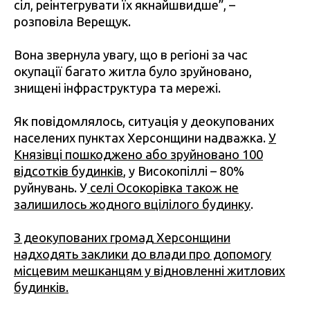
сіл, реінтегрувати їх якнайшвидше”, –
розповіла Верещук.
Вона звернула увагу, що в регіоні за час
окупації багато житла було зруйновано,
знищені інфраструктура та мережі.
Як повідомлялось, ситуація у деокупованих
населених пунктах Херсонщини надважка.
У
Князівці пошкоджено або зруйновано 100
відсотків будинків
, у Високопіллі – 80%
руйнувань. У
селі Осокорівка також не
залишилось жодного вцілілого будинку
.
З деокупованих громад Херсонщини
надходять заклики до влади про допомогу
місцевим мешканцям у відновленні житлових
будинків.