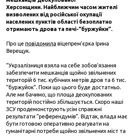
Херсонщини. Найближчим часом жителі
визволених від російської окупації
населених пунктів області безоплатно
отримають дрова та печі-“буржуйки”.
Про це
повідомила
віцепрем’єрка Ірина
Верещук.
“Укрзалізниця взяла на себе зобов’язання
забезпечити мешканців щойно звільнених
територій 6 тис. кубічних метрів дров та 6 тис.
“буржуйок”. Поки що цього буде достатньо.
Але ми бачимо, що площа деокупованих
територій постійно збільшується. Скоро наші
ЗСУ продемонструють усім справжні
результати “референдумів”. Відтак, влада має
бути готовою оперативно реагувати на
гуманітарні потреби щойно звільнених міст та