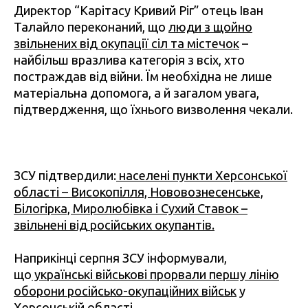
Директор “Карітасу Кривий Ріг” отець Іван
Талайло переконаний, що
люди з щойно
звільнених від окупації сіл та містечок
–
найбільш вразлива категорія з всіх, хто
постраждав від війни. Їм необхідна не лише
матеріальна допомога, а й загалом увага,
підтвердження, що їхнього визволення чекали.
ЗСУ підтвердили:
населені пункти Херсонської
області – Високопілля, Нововознесенське,
Білогірка, Миролюбівка і Сухий Ставок –
звільнені від російських окупантів.
Наприкінці серпня ЗСУ інформували,
що
українські військові прорвали першу лінію
оборони російсько-окупаційних військ
у
Херсонській області.