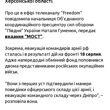
Херсонської області.
Про це в ефірі телеканалу “Freedom”
повідомила начальниця Об’єднаного
координаційного пресцентру сил оборони
“Півдня” України Наталя Гуменюк, передає
видання “МОСТ”
.
Зокрема, евакуація командирів армії рф
сталась і в результаті дій на фронті
18 серпня
.
Адже напередодні обмінний фонд поповнився
двома представниками російських окупаційних
військ.
“Вони з перших уст підтвердили і манери
поведінки офіцерського складу цієї армії, і
евакуацію командного складу через Дніпро”, –
розповіла вона.