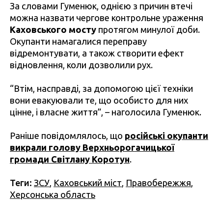
За словами Гуменюк, однією з причин втечі
можна назвати чергове контрольне ураження
Каховського мосту
протягом минулої доби.
Окупанти намагалися переправу
відремонтувати, а також створити ефект
відновлення, коли дозволили рух.
“Втім, насправді, за допомогою цієї техніки
вони евакуювали те, що особисто для них
цінне, і власне життя”, – наголосила Гуменюк.
Раніше повідомлялось, що
російські окупанти
викрали голову Верхньорогачицької
громади Світлану Коротун
.
Теги:
ЗСУ
,
Каховський міст
,
Правобережжя
,
Херсонська область