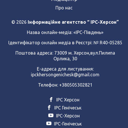
Про нас
© 2026
Інформаційне агентство “ IPC-Херсон”
Назва онлайн-медіа:
«ІРС-Південь»
Ідентифікатор онлайн медіа в Реєстрі: № R40-05285
Поштова адреса: 73009 м. Херсон,вул.Пилипа
Орлика, 30
Е-адреса для листування:
ipckhersongenichesk@gmail.com
Телефон: +380505302821
ІРС Херсон
ІРС Генічеськ
ІРС-Херсон
ІРС-Генічеськ