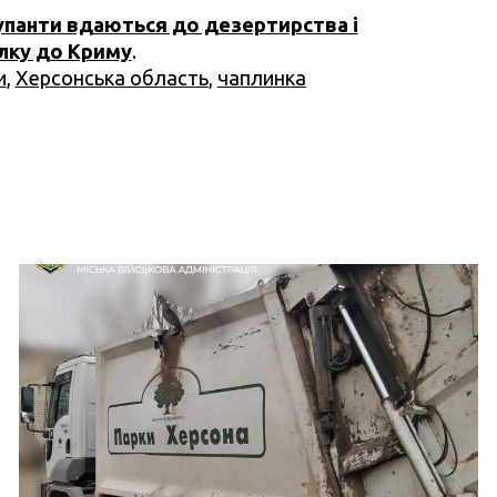
упанти вдаються до дезертирства і
лку до Криму
.
и
,
Херсонська область
,
чаплинка