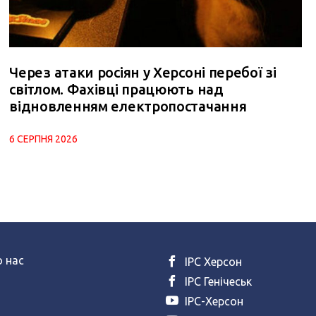
Через атаки росіян у Херсоні перебої зі
світлом. Фахівці працюють над
відновленням електропостачання
6 СЕРПНЯ 2026
 нас
ІРС Херсон
ІРС Генічеськ
ІРС-Херсон