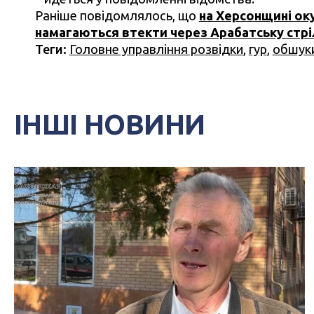
Раніше повідомлялось, що
на Херсонщині ок
намагаються втекти через Арабатську стрі
Теги:
Головне управління розвідки
,
гур
,
обшук
ІНШІ НОВИНИ