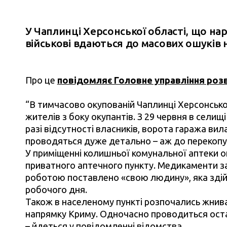
У Чаплинці Херсонської області, що нара
військові вдаються до масових ошуків 
Про це
повідомляє Головне управління розв
“В тимчасово окупованій Чаплинці Херсонсько
жителів з боку окупантів. З 29 червня в селищ
разі відсутності власників, ворота гаража в
проводяться дуже детально – аж до перекопув
У приміщенні колишньої комунальної аптеки о
приватного аптечного пункту. Медикаменти з
роботою поставлено «свою людину», яка здійс
робочого дня.
Також в населеному пункті розпочались жнив
напрямку Криму. Одночасно проводиться ост
– йдеться у повідомленні відомства.