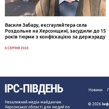
Василя Забару, ексгауляйтера села
Роздольне на Херсонщині, засудили до 15
років тюрми з конфіскацією за держзраду
6 СЕРПНЯ 2026
Новини
Незалежний медіа-майданчик
© 2026
Інф
Херсонської області для людей по