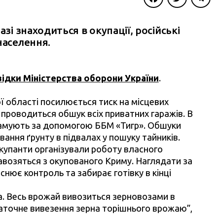
Facebook
Twitter
Telegra
зі знаходиться в окупації, російські
населення.
ідки Міністерства оборони України
.
ї області посилюється тиск на місцевих
і проводиться обшук всіх приватних гаражів. В
иламують за допомогою ББМ «Тигр». Обшуки
ання ґрунту в підвалах у пошуку тайників.
купанти організували роботу власного
авозяться з окупованого Криму. Наглядати за
нює контроль та забирає готівку в кінці
а. Весь врожай вивозиться зерновозами в
аточне вивезення зерна торішнього врожаю”,