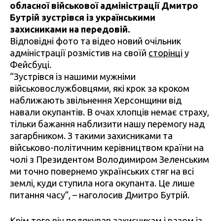
обласної військової адміністрації Дмитро
Бутрій зустрівся із українськими
захисниками на передовій.
Відповідні фото та відео новий очільник
адміністрації розмістив на своїй
сторінці
у
Фейсбуці.
“Зустрівся із нашими мужніми
військовослужбовцями, які крок за кроком
наближають звільнення Херсонщини від
навали окупантів. В очах хлопців немає страху,
тільки бажання наблизити нашу перемогу над
загарбником. З такими захисниками та
військово-політичним керівництвом країни на
чолі з Президентом Володимиром Зеленським
ми точно повернемо українських стяг на всі
землі, куди ступила нога окупанта. Це лише
питання часу”, – наголосив Дмитро Бутрій.
Крім того він подякував захисникам і разом із