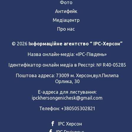
Фото
Антифейк
Медіацентр
Про нас
© 2026
Інформаційне агентство “ IPC-Херсон”
Назва онлайн-медіа:
«ІРС-Південь»
Ідентифікатор онлайн медіа в Реєстрі: № R40-05285
Поштова адреса: 73009 м. Херсон,вул.Пилипа
Орлика, 30
Е-адреса для листування:
ipckhersongenichesk@gmail.com
Телефон: +380505302821
ІРС Херсон