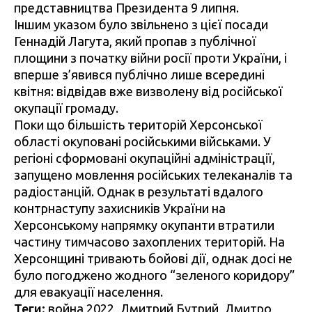
представництва Президента 9 липня.
Іншим указом було звільнено з цієї посади
Геннадій Лагута, який пропав з публічної
площини з початку війни росії проти України, і
вперше з’явився публічно лише всередині
квітня: відвідав вже визволену від російської
окупації громаду.
Поки що більшість територій Херсонської
області окуповані російськими військами. У
регіоні сформовані окупаційні адміністрації,
запущено мовлення російських телеканалів та
радіостанцій. Однак в результаті вдалого
контрнаступу захисників України на
Херсонському напрямку окупанти втратили
частину тимчасово захоплених територій. На
Херсонщині тривають бойові дії, однак досі не
було погоджено жодного “зеленого коридору”
для евакуації населення.
Теги:
война 2022
,
Дмитрий Бутрий
,
Дмитро