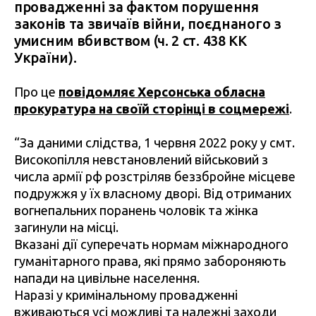
провадженні за фактом порушення
законів та звичаїв війни, поєднаного з
умисним вбивством (ч. 2 ст. 438 КК
України).
Про це
повідомляє Херсонська обласна
прокуратура на своїй сторінці в соцмережі
.
“За даними слідства, 1 червня 2022 року у смт.
Високопілля невстановлений військовий з
числа армії рф розстріляв беззбройне місцеве
подружжя у їх власному дворі. Від отриманих
вогнепальних поранень чоловік та жінка
загинули на місці.
Вказані дії суперечать нормам міжнародного
гуманітарного права, які прямо забороняють
напади на цивільне населення.
Наразі у кримінальному провадженні
вживаються усі можливі та належні заходи