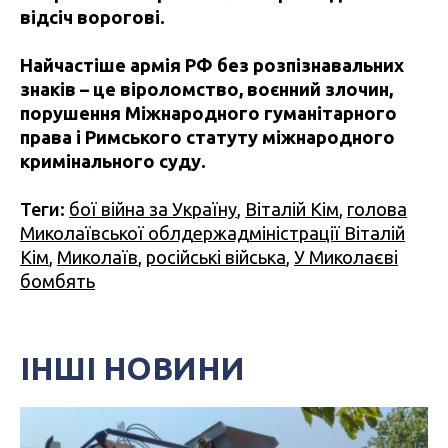
відсіч ворогові.
Найчастіше армія РФ без розпізнавальних
знаків – це віроломство, воєнний злочин,
порушення Міжнародного гуманітарного
права і Римського статуту міжнародного
кримінального суду.
Теги:
бої війна за Україну
,
Віталій Кім
,
голова
Миколаївської облдержадміністрації Віталій
Кім
,
Миколаїв
,
російські війська
,
У Миколаєві
бомбять
ІНШІ НОВИНИ