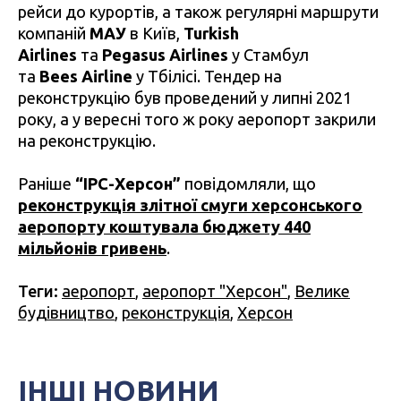
рейси до курортів, а також регулярні маршрути
компаній
МАУ
в Київ,
Turkish
Airlines
та
Pegasus Airlines
у Стамбул
та
Bees Airline
у Тбілісі. Тендер на
реконструкцію був проведений у липні 2021
року, а у вересні того ж року аеропорт закрили
на реконструкцію.
Раніше
“IPC-Херсон”
повідомляли, що
реконструкція злітної смуги херсонського
аеропорту коштувала бюджету 440
мільйонів гривень
.
Теги:
аеропорт
,
аеропорт "Херсон"
,
Велике
будівництво
,
реконструкція
,
Херсон
ІНШІ НОВИНИ