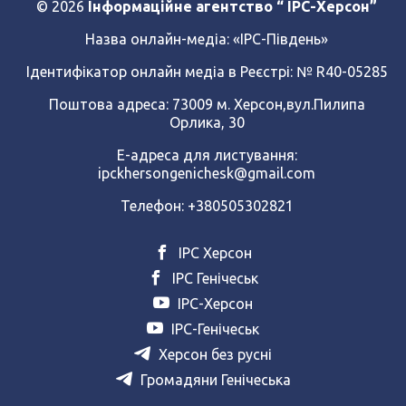
© 2026
Інформаційне агентство “ IPC-Херсон”
Назва онлайн-медіа:
«ІРС-Південь»
Ідентифікатор онлайн медіа в Реєстрі: № R40-05285
Поштова адреса: 73009 м. Херсон,вул.Пилипа
Орлика, 30
Е-адреса для листування:
ipckhersongenichesk@gmail.com
Телефон: +380505302821
ІРС Херсон
ІРС Генічеськ
ІРС-Херсон
ІРС-Генічеськ
Херсон без русні
Громадяни Генічеська