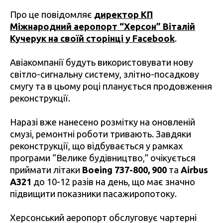
Про це повідомляє
директор КП
Міжнародний аеропорт “Херсон” Віталій
Кучерук на своїй сторінці у Facebook
.
Авіакомпанії будуть використовувати нову
світло-сигнальну систему, злітно-посадкову
смугу та в цьому році планується продовження
реконструкції.
Наразі вже нанесено розмітку на оновленій
смузі, ремонтні роботи тривають. Завдяки
реконструкції, що відбувається у рамках
програми “Велике будівництво,” очікується
приймати літаки
Boeing 737-800, 900
та
Airbus
A321
до 10-12 разів на день, що має значно
підвищити показники пасажиропотоку.
Херсонський аеропорт обслуговує чартерні