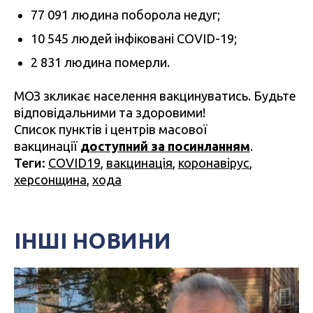
77 091 людина поборола недуг;
10 545 людей інфіковані COVID-19;
2 831 людина померли.
МОЗ зкликає населення вакцинуватись. Будьте
відповідальними та здоровими!
Список пунктів і центрів масової
вакцинації
доступний за посинланням
.
Теги:
COVID19
,
вакцинація
,
коронавірус
,
херсонщина
,
хода
ІНШІ НОВИНИ