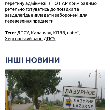
перетину адмінмежі з ТОТ АР Крим радимо
ретельно готуватись до поїздки та
заздалегідь викладати заборонені для
перевезення предмети.
Теги:
ДПСУ
,
Каланчак
,
КПВВ
,
набої
,
Херсонський загін ДПСУ
ІНШІ НОВИНИ