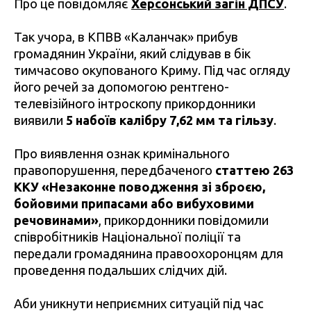
Про це повідомляє
Херсонський загін ДПСУ
.
Так учора, в КПВВ «Каланчак» прибув
громадянин України, який слідував в бік
тимчасово окупованого Криму. Під час огляду
його речей за допомогою рентгено-
телевізійного інтроскопу прикордонники
виявили
5 набоїв калібру 7,62 мм та гільзу
.
Про виявлення ознак кримінального
правопорушення, передбаченого
статтею 263
ККУ «Незаконне поводження зі зброєю,
бойовими припасами або вибуховими
речовинами»
, прикордонники повідомили
співробітників Національної поліції та
передали громадянина правоохоронцям для
проведення подальших слідчих дій.
Аби уникнути неприємних ситуацій під час