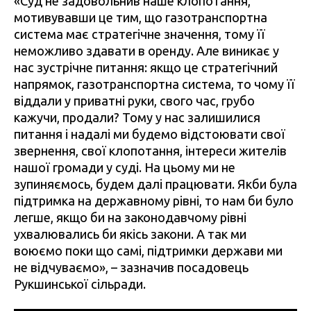
«Суд не задовольнив наше клопотання,
мотивувавши це тим, що газотранспортна
система має стратегічне значення, тому її
неможливо здавати в оренду. Але виникає у
нас зустрічне питання: якщо це стратегічний
напрямок, газотранспортна система, то чому її
віддали у приватні руки, свого час, грубо
кажучи, продали? Тому у нас залишилися
питання і надалі ми будемо відстоювати свої
звернення, свої клопотання, інтереси жителів
нашої громади у суді. На цьому ми не
зупиняємось, будем далі працювати. Якби була
підтримка на державному рівні, то нам би було
легше, якщо би на законодавчому рівні
ухвалювались би якісь закони. А так ми
воюємо поки що самі, підтримки держави ми
не відчуваємо», – зазначив посадовець
Рукшинської сільради.