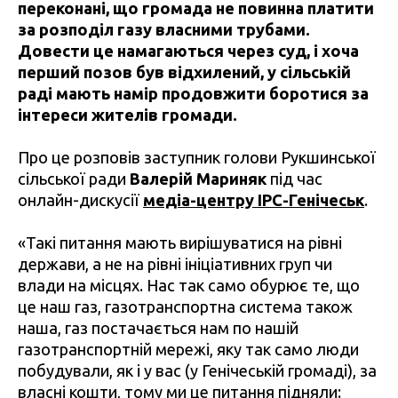
переконані, що громада не повинна платити
за розподіл газу власними трубами.
Довести це намагаються через суд, і хоча
перший позов був відхилений, у сільській
раді мають намір продовжити боротися за
інтереси жителів громади.
Про це розповів заступник голови Рукшинської
сільської ради
Валерій Мариняк
під час
онлайн-дискусії
медіа-центру IPC-Генічеськ
.
«Такі питання мають вирішуватися на рівні
держави, а не на рівні ініціативних груп чи
влади на місцях. Нас так само обурює те, що
це наш газ, газотранспортна система також
наша, газ постачається нам по нашій
газотранспортній мережі, яку так само люди
побудували, як і у вас (у Генічеській громаді), за
власні кошти, тому ми це питання підняли: