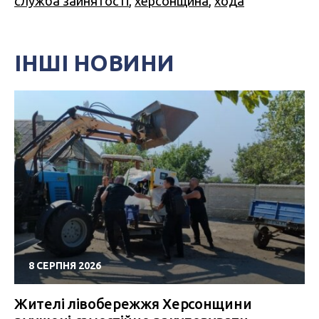
служба зайнятості
,
херсонщина
,
хода
ІНШІ НОВИНИ
8 СЕРПНЯ 2026
Жителі лівобережжя Херсонщини