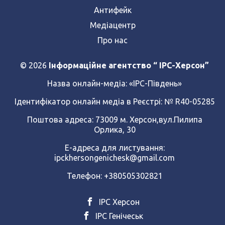
Антифейк
Медіацентр
Про нас
© 2026
Інформаційне агентство “ IPC-Херсон”
Назва онлайн-медіа:
«ІРС-Південь»
Ідентифікатор онлайн медіа в Реєстрі: № R40-05285
Поштова адреса: 73009 м. Херсон,вул.Пилипа
Орлика, 30
Е-адреса для листування:
ipckhersongenichesk@gmail.com
Телефон: +380505302821
ІРС Херсон
ІРС Генічеськ