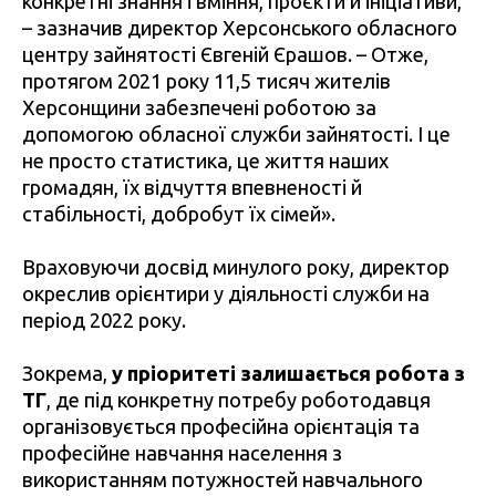
конкретні знання і вміння, проєкти й ініціативи,
– зазначив директор Херсонського обласного
центру зайнятості Євгеній Єрашов. – Отже,
протягом 2021 року 11,5 тисяч жителів
Херсонщини забезпечені роботою за
допомогою обласної служби зайнятості. І це
не просто статистика, це життя наших
громадян, їх відчуття впевненості й
стабільності, добробут їх сімей».
Враховуючи досвід минулого року, директор
окреслив орієнтири у діяльності служби на
період 2022 року.
Зокрема,
у пріоритеті залишається робота з
ТГ
, де під конкретну потребу роботодавця
організовується професійна орієнтація та
професійне навчання населення з
використанням потужностей навчального