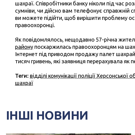
шахраї. Співробітники банку ніколи під час ро
сумніви, чи дійсно вам телефонує справжній сп
ви можете підійти, щоб вирішити проблему ос
правоохоронці.
Як повідомлялось, нещодавно
57-річн
а жите
району
поскаржилась правоохоронцям на шахр
Інтернет під приводом продажу палет шахрай
тисяч гривень, які заявниця перерахувала як
Теги:
відділі комунікації поліції Херсонської о
шахраї
ІНШІ НОВИНИ