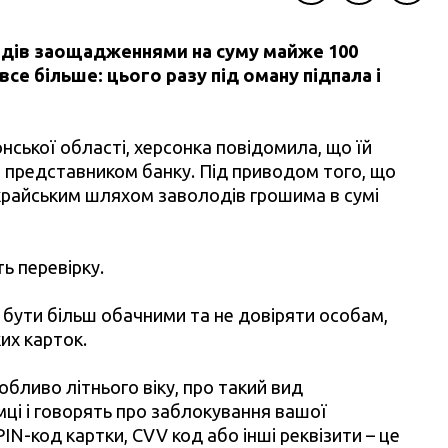
Facebook
Twitter
Telegra
одів заощадженнями на суму майже 100
се більше: цього разу під оману підпала і
нської області, херсонка повідомила, що їй
 представником банку. Під приводом того, що
храйським шляхом заволодів грошима в сумі
ь перевірку.
 бути більш обачними та не довіряти особам,
их карток.
собливо літнього віку, про такий вид
і і говорять про заблокування вашої
IN-код картки, CVV код або інші реквізити – це