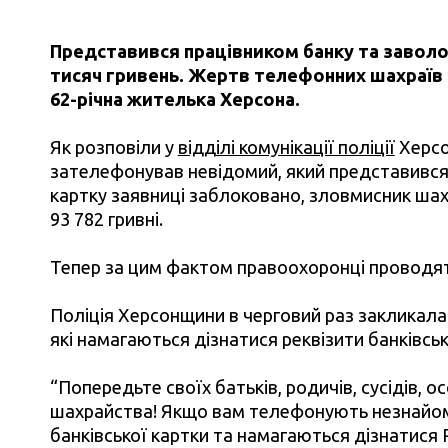
Представився працівником банку та завол
тисяч гривень. Жертв телефонних шахраїв в
62-річна жителька Херсона.
Як розповіли у
відділі комунікації поліції
Херсо
зателефонував невідомий, який представився
картку заявниці заблоковано, зловмисник ша
93 782 гривні.
Тепер за цим фактом правоохоронці проводят
Поліція Херсонщини в черговий раз закликала
які намагаються дізнатися реквізити банківськ
“Попередьте своїх батьків, родичів, сусідів, о
шахрайства! Якщо вам телефонують незнайомц
банківської картки та намагаються дізнатися P