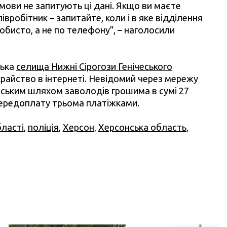
змови не запитують ці дані. Якщо ви маєте
івробітник – запитайте, коли і в яке відділення
обисто, а не по телефону”, – наголосили
лька
селища
Нижні Сірогози
Генічеського
айство в інтернеті. Невідомий через мережу
ським шляхом заволодів грошима в сумі 27
 передоплату трьома платіжками.
бласті
,
поліція
,
Херсон
,
Херсонська область
,