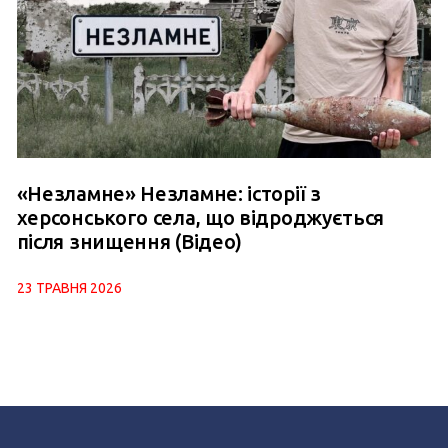
«Незламне» Незламне: історії з
херсонського села, що відроджується
після знищення (Відео)
23 ТРАВНЯ 2026