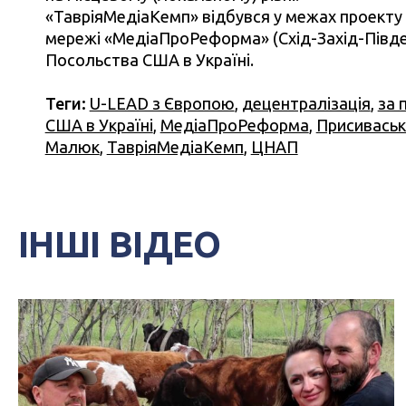
«ТавріяМедіаКемп» відбувся у межах проекту 
мережі «МедіаПроРеформа» (Схід-Захід-Півде
Посольства США в Україні.
Теги:
U-LEAD з Європою
,
децентралізація
,
за 
США в Україні
,
МедіаПроРеформа
,
Присиваськ
Малюк
,
ТавріяМедіаКемп
,
ЦНАП
ІНШІ ВІДЕО