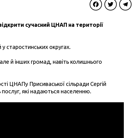
Facebook
Twitter
Telegra
ідкрити сучасний ЦНАП на території
 у старостинських округах.
але й інших громад, навіть колишнього
ості ЦНАПу Присиваської сільради Сергій
 послуг, які надаються населенню.