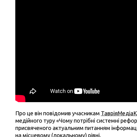
Про це він повідомив учасникам
ТавріяМедіа
медійного туру «Чому потрібні системні реформи
присвяченого актуальним питанням інформац
на місцевому (локальному) рівні.