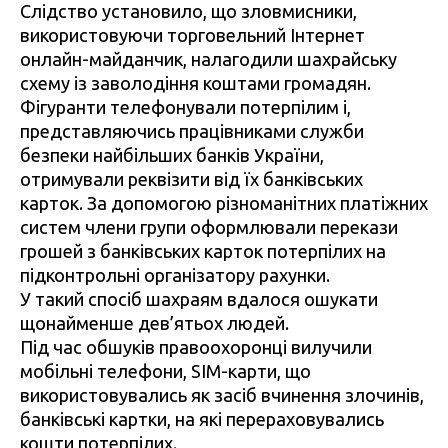
Слідство установило, що зловмисники,
використовуючи торговельний Інтернет
онлайн-майданчик, налагодили шахрайську
схему із заволодіння коштами громадян.
Фігуранти телефонували потерпілим і,
представляючись працівниками служби
безпеки найбільших банків України,
отримували реквізити від їх банківських
карток. За допомогою різноманітних платіжних
систем члени групи оформлювали перекази
грошей з банківських карток потерпілих на
підконтрольні організатору рахунки.
У такий спосіб шахраям вдалося ошукати
щонайменше дев’ятьох людей.
Під час обшуків правоохоронці вилучили
мобільні телефони, SIM-карти, що
використовувались як засіб вчинення злочинів,
банківські картки, на які перераховувались
кошти потерпілих.