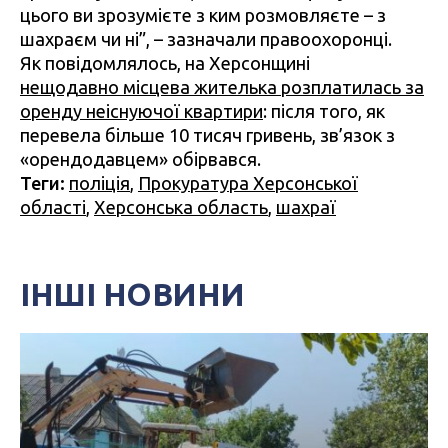
цього ви зрозумієте з ким розмовляєте – з
шахраєм чи ні”, – зазначали правоохоронці.
Як повідомлялось, на Херсонщині
нещодавно місцева жителька розплатилась за
оренду неіснуючої квартири
: після того, як
перевела більше 10 тисяч гривень, зв’язок з
«орендодавцем» обірвався.
Теги:
поліція
,
Прокуратура Херсонської
області
,
Херсонська область
,
шахраї
ІНШІ НОВИНИ