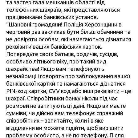
та застерігала мешканців області від
телефонних шахраїв, які представляються
працівниками банківських установ.
“Шановні громадяни! Поліція Херсонщини в
черговий раз закликає бути більш обачними та
не довіряти особам, які намагаються дізнатися
реквізити ваших банківських карток.
Попередьте своїх батьків, родичів, сусідів,
особливо літнього віку, про такий вид
шахрайства! Якщо вам телефонують
незнайомці і говорять про заблокування вашої
банківської картки та намагаються дізнатися
PIN-код картки, CVV код або інші реквізити – це
шахраї. Співробітники банку ніколи під час
розмови не запитують ці дані. Якщо ви маєте
сумніви, чи дійсно вам телефонує справжній
співробітник – запитайте, коли і в яке
відділення ви можете підійти, щоб вирішити
проблему особисто, а не по телефону. Після