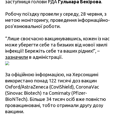
заступниця голови РДА
Гульнара Бекірова
.
Робочу поїздку провели у середу, 28 червня, з
метою моніторингу, проведення інформаційно-
роз’язнювальної роботи.
“Лише своєчасно вакцинувавшись, кожен із нас
може уберегти себе та бизьких від нової хвилі
інфекції! Бережіть себе та ваших рідних!”, –
зазначили
в адміністрації.
За офіційною інформацією, на Херсонщині
використано понад 122 тисячі доз вакцин
Oxford/AstraZeneca (CoviShield), CoronaVac
(Sinovac Biotech) та Comirnaty (Pfizer-
BioNTech). Більше 34 тисяч осіб вже повністю
провакциновані, тобто отримали другу дозу
вакцини.