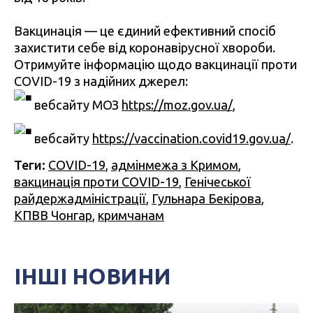
Вакцинація — це єдиний ефективний спосіб
захистити себе від коронавірусної хвороби.
Отримуйте інформацію щодо вакцинації проти
COVID-19 з надійних джерел:
вебсайту МОЗ
https://moz.gov.ua/
,
вебсайту
https://vaccination.covid19.gov.ua/
.
Теги:
COVID-19
,
адмінмежа з Кримом
,
вакцинація проти COVID-19
,
Генічеської
райдержадміністрації
,
Гульнара Бекірова
,
КПВВ Чонгар
,
кримчанам
ІНШІ НОВИНИ