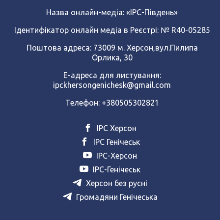
Назва онлайн-медіа:
«ІРС-Південь»
Ідентифікатор онлайн медіа в Реєстрі: № R40-05285
Поштова адреса: 73009 м. Херсон,вул.Пилипа
Орлика, 30
Е-адреса для листування:
ipckhersongenichesk@gmail.com
Телефон: +380505302821
ІРС Херсон
ІРС Генічеськ
ІРС-Херсон
ІРС-Генічеськ
Херсон без русні
Громадяни Генічеська