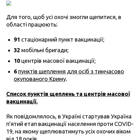
Для того, щоб усі охочі змогли щепитися, в
області працюють:
91
стаціонарний пункт вакцинації;
32
мобільні бригади;
10
центрів масової вакцинації;
6
пунктів щеплення для осіб з тимчасово
окупованого Криму
.
Список пунктів щеплень та центрів масової
вакцинації.
Як повідомлялось, в Україні стартував Україна
п’ятий етап вакцинації населення проти COVID-
19, на якому щеплюватимуть усіх охочих віком
від 18 років.