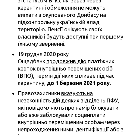
зі статусом ВПО, які зараз через
карантинні обмеження не можуть
виїхати з окупованого Донбасу на
підконтрольну українській владі
територію. Пенсії очікують своїх
власників і будуть доступні при першому
їхньому зверненні.
19 грудня 2020 року
Ощадбанк
продовжив дію
платіжних
карток внутрішньо переміщених осіб
(ВПО), термін дії яких спливає під час
карантину,
до 1 березня 2021 року
.
Правозахисники
вказують на
незаконність дій
деяких відділень ПФУ,
які повідомляють про намір блокувати
або вже заблокували соцвиплати
внутрішньо переміщеним особам через
непроходження ними ідентифікації або з