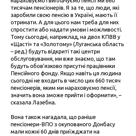
нараховуємо і виплачуємо пенсії ми 660
тисячам пенсіонерів. Я за те, що люди, які
заробили свою пенсію в Україні, мають її
отримати. А для цього нам треба для них
спростити або надати умови і можливості.
Тому сьогодні, наприклад, на двох КПВВ у
«Щасті» та «Золотому» (Луганська область
– ред.) будуть відкриті такі центри
обслуговування, ми вже знаємо, що там
будуть обов’язково присутні працівники
Пенсійного фонду. Якщо навіть ця людина
сьогодні не входить в число цих 660 тисяч
пенсіонерів, яким ми нараховуємо пенсії,
значить вона зможе прийти і оформити», –
сказала Лазебна.
Вона також нагадала, що раніше
пенсіонери-ВПО з окупованого Донбасу
мали кожні 60 днів приїжджати на